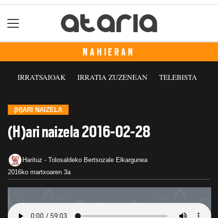
NAHIERAN
IRRATSAIOAK
IRRATIA ZUZENEAN
TELEBISTA
(H)ARI NAIZELA
(H)ari naizela 2016-02-28
Harituz - Tolosaldeko Bertsozale Elkargunea
2016ko martxoaren 3a