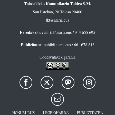
Tolosaldeko Komunikazio Taldea S.M.
San Esteban, 20 Tolosa 20400
tkt@ataria.eus
Erredakzioa:
ataria@ataria.eus
/ 943 655 695
Publizitatea:
publi@ataria.eus
/ 661 678 818
Codesyntaxek garatua
HONI BURUZ
LEGE OHARRA
PUBLIZITATEA