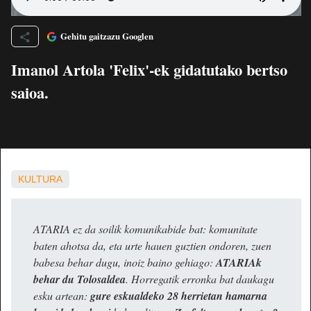
Gehitu gaitzazu Googlen
Imanol Artola 'Felix'-ek gidatutako bertso
saioa.
KULTURA
ATARIA ez da soilik komunikabide bat: komunitate
baten ahotsa da, eta urte hauen guztien ondoren, zuen
babesa behar dugu, inoiz baino gehiago:
ATARIAk
behar du Tolosaldea
. Horregatik erronka bat daukagu
esku artean:
gure eskualdeko 28 herrietan hamarna