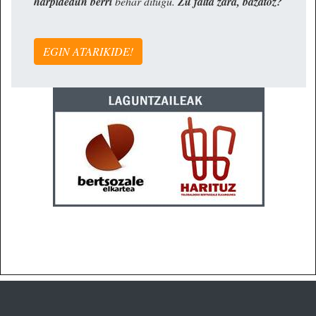
harpidedun berri
behar ditugu.
Zu falta zara, bazatoz?
EGIN ATARIKIDE!