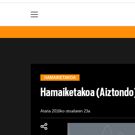
HAMAIKETAKOA
Hamaiketakoa (Aiztond
Ataria
2016ko otsailaren 23a