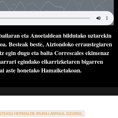
bailaran eta Anoetaldean bildutako uztarekin
a. Besteak beste, Aiztondoko erraustegiaren
tz egin dugu eta baita Correscales ekimenaz
narrari egindako elkarrizketaren bigarren
gai aste honetako Hamaiketakoan.
STEASU
HERNIALDE
IRURA
LARRAUL
ZIZURKIL