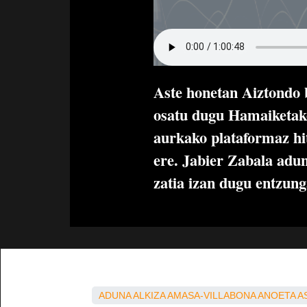
Aste honetan Aiztondo 
osatu dugu Hamaiketako
aurkako plataformaz hi
ere. Jabier Zabala adu
zatia izan dugu entzun
ADUNA
ALKIZA
AMASA-VILLABONA
ANOETA
A