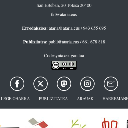
San Esteban, 20 Tolosa 20400
tkt@ataria.eus
Erredakzioa:
ataria@ataria.eus
/ 943 655 695
Publizitatea:
publi@ataria.eus
/ 661 678 818
Codesyntaxek garatua
LEGE OHARRA
PUBLIZITATEA
ARAUAK
HARREMANE