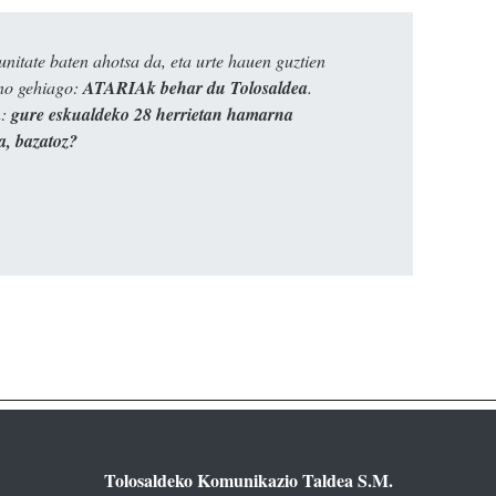
itate baten ahotsa da, eta urte hauen guztien
ino gehiago:
ATARIAk behar du Tolosaldea
.
n:
gure eskualdeko 28 herrietan hamarna
a, bazatoz?
Tolosaldeko Komunikazio Taldea S.M.