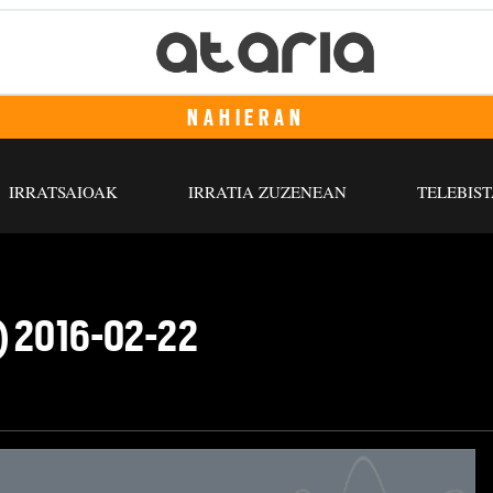
NAHIERAN
IRRATSAIOAK
IRRATIA ZUZENEAN
TELEBIST
o) 2016-02-22