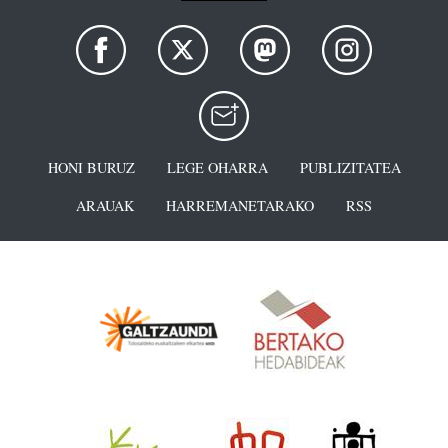
HONI BURUZ
LEGE OHARRA
PUBLIZITATEA
ARAUAK
HARREMANETARAKO
RSS