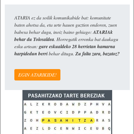
ATARIA ez da soilik komunikabide bat: komunitate
baten ahotsa da, eta urte hauen guztien ondoren, zuen
babesa behar dugu, inoiz baino gehiago:
ATARIAk
behar du Tolosaldea
. Horregatik erronka bat daukagu
esku artean:
gure eskualdeko 28 herrietan hamarna
harpidedun berri
behar ditugu.
Zu falta zara, bazatoz?
EGIN ATARIKIDE!