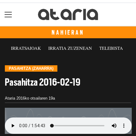
NAHIERAN
IRRATSAIOAK
IRRATIA ZUZENEAN
TELEBISTA
PASAHITZA (ZAHARRA)
Pasahitza 2016-02-19
Ataria
2016ko otsailaren 19a