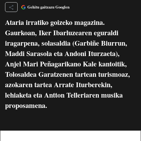
Gehitu gaitzazu Googlen
Ataria irratiko goizeko magazina.
Gaurkoan, Iker Ibarluzearen eguraldi
iragarpena, solasaldia (Garbiñe Biurrun,
Maddi Sarasola eta Andoni Iturzaeta),
Anjel Mari Peñagarikano Kale kantoitik,
Tolosaldea Garatzenen tartean turismoaz,
azokaren tartea Arrate Iturberekin,
lehiaketa eta Antton Telleriaren musika
proposamena.