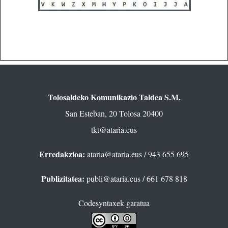
Tolosaldeko Komunikazio Taldea S.M.
San Esteban, 20 Tolosa 20400
tkt@ataria.eus
Erredakzioa:
ataria@ataria.eus
/ 943 655 695
Publizitatea:
publi@ataria.eus
/ 661 678 818
Codesyntaxek garatua