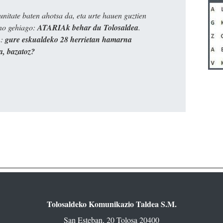
itate baten ahotsa da, eta urte hauen guztien
ino gehiago:
ATARIAk behar du Tolosaldea
.
n:
gure eskualdeko 28 herrietan hamarna
a, bazatoz?
Tolosaldeko Komunikazio Taldea S.M.
San Esteban, 20 Tolosa 20400