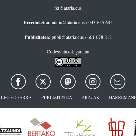
tkt@ataria.eus
Erredakzioa:
ataria@ataria.eus
/ 943 655 695
Publizitatea:
publi@ataria.eus
/ 661 678 818
Codesyntaxek garatua
LEGE OHARRA
PUBLIZITATEA
ARAUAK
HARREMANE