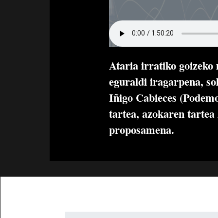
Ataria irratiko goizek
eguraldi iragarpena, so
Iñigo Cabieces (Podemo
tartea, azokaren tartea
proposamena.