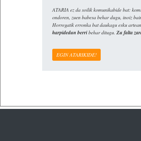
ATARIA ez da soilik komunikabide bat: komun
ondoren, zuen babesa behar dugu, inoiz ba
Horregatik erronka bat daukagu esku artea
harpidedun berri
behar ditugu.
Zu falta zar
EGIN ATARIKIDE!