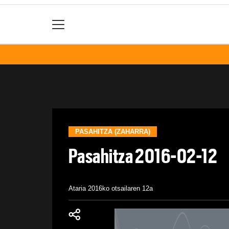
PASAHITZA (ZAHARRA)
Pasahitza 2016-02-12
Ataria
2016ko otsailaren 12a