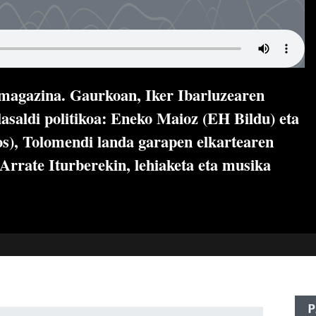
o magazina. Gaurkoan, Iker Ibarluzearen
lasaldi politikoa: Eneko Maioz (EH Bildu) eta
s), Tolomendi landa garapen elkartearen
 Arrate Iturberekin, lehiaketa eta musika