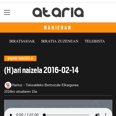
NAHIERAN
IRRATSAIOAK
IRRATIA ZUZENEAN
TELEBISTA
(H)ARI NAIZELA
(H)ari naizela 2016-02-14
Harituz - Tolosaldeko Bertsozale Elkargunea
2016ko otsailaren 15a