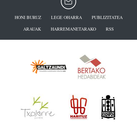
HONI BURUZ
LEGE OHARRA
PUBLIZITATEA
ARAUAK
HARREMANETARAKO
RSS