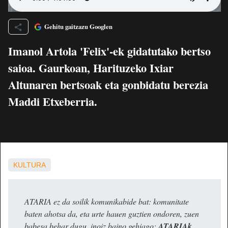
Gehitu gaitzazu Googlen
Imanol Artola 'Felix'-ek gidatutako bertso
saioa. Gaurkoan, Harituzeko Ixiar
Altunaren bertsoak eta gonbidatu berezia
Maddi Etxeberria.
KULTURA
ATARIA ez da soilik komunikabide bat: komunitate
baten ahotsa da, eta urte hauen guztien ondoren, zuen
babesa behar dugu, inoiz baino gehiago:
ATARIAk