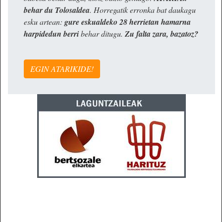
behar du Tolosaldea
. Horregatik erronka bat daukagu
esku artean:
gure eskualdeko 28 herrietan hamarna
harpidedun berri
behar ditugu.
Zu falta zara, bazatoz?
EGIN ATARIKIDE!