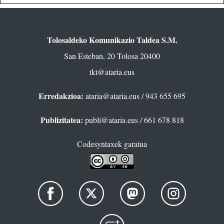
Tolosaldeko Komunikazio Taldea S.M.
San Esteban, 20 Tolosa 20400
tkt@ataria.eus
Erredakzioa:
ataria@ataria.eus
/ 943 655 695
Publizitatea:
publi@ataria.eus
/ 661 678 818
Codesyntaxek garatua