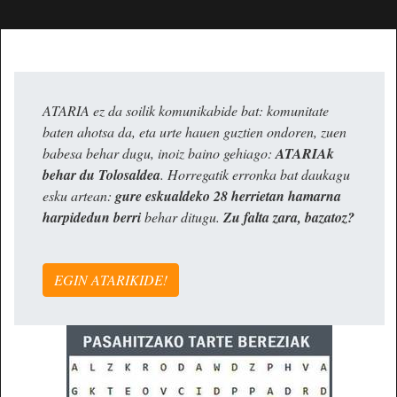
ATARIA ez da soilik komunikabide bat: komunitate
baten ahotsa da, eta urte hauen guztien ondoren, zuen
babesa behar dugu, inoiz baino gehiago:
ATARIAk
behar du Tolosaldea
. Horregatik erronka bat daukagu
esku artean:
gure eskualdeko 28 herrietan hamarna
harpidedun berri
behar ditugu.
Zu falta zara, bazatoz?
EGIN ATARIKIDE!