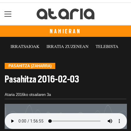
NAHIERAN
IRRATSAIOAK
IRRATIA ZUZENEAN
TELEBISTA
PASAHITZA (ZAHARRA)
Pasahitza 2016-02-03
Ataria
2016ko otsailaren 3a