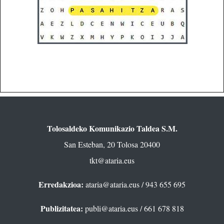
Tolosaldeko Komunikazio Taldea S.M.
San Esteban, 20 Tolosa 20400
tkt@ataria.eus
Erredakzioa:
ataria@ataria.eus
/ 943 655 695
Publizitatea:
publi@ataria.eus
/ 661 678 818