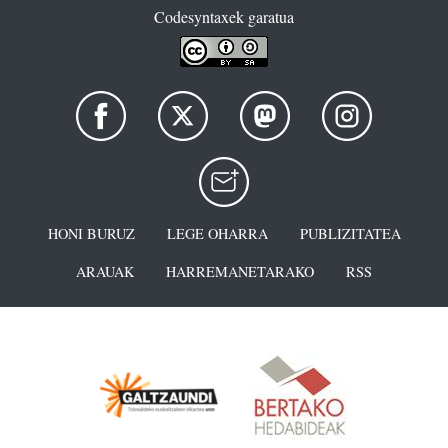
Codesyntaxek garatua
HONI BURUZ
LEGE OHARRA
PUBLIZITATEA
ARAUAK
HARREMANETARAKO
RSS