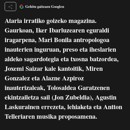
Gehitu gaitzazu Googlen
Ataria irratiko goizeko magazina.
Gaurkoan, Iker Ibarluzearen eguraldi
iragarpena, Mari Bonila antropologoa
inauterien inguruan, preso eta iheslarien
aldeko sagardotegia eta txosna batzordea,
Joxemi Saizar kale kantoitik, Miren
Gonzalez eta Alazne Azpiroz
inauterizaleak, Tolosaldea Garatzenen
ekintzailetza sail (Jon Zubeldia), Agustin
Laskurainen errezeta, lehiaketa eta Antton
Telleriaren musika proposamena.