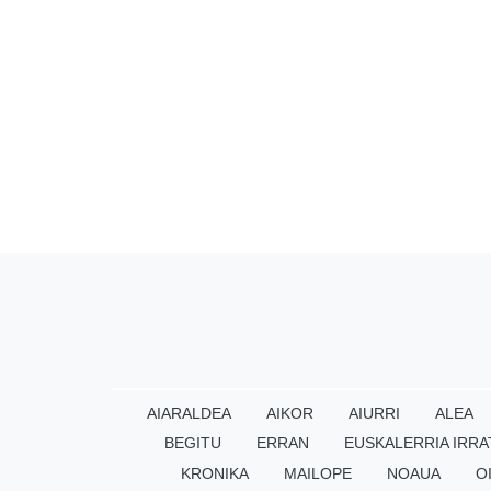
AIARALDEA
AIKOR
AIURRI
ALEA
BEGITU
ERRAN
EUSKALERRIA IRRA
KRONIKA
MAILOPE
NOAUA
O