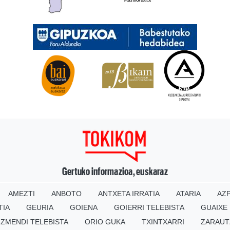
Gertuko informazioa, euskaraz
AMEZTI
ANBOTO
ANTXETA IRRATIA
ATARIA
AZP
TIA
GEURIA
GOIENA
GOIERRI TELEBISTA
GUAIXE
IZMENDI TELEBISTA
ORIO GUKA
TXINTXARRI
ZARAUT