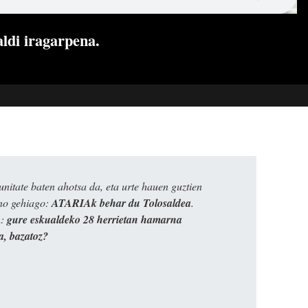
ldi iragarpena.
itate baten ahotsa da, eta urte hauen guztien
ino gehiago:
ATARIAk behar du Tolosaldea
.
n:
gure eskualdeko 28 herrietan hamarna
a, bazatoz?