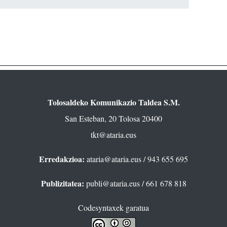
Tolosaldeko Komunikazio Taldea S.M.
San Esteban, 20 Tolosa 20400
tkt@ataria.eus
Erredakzioa:
ataria@ataria.eus
/ 943 655 695
Publizitatea:
publi@ataria.eus
/ 661 678 818
Codesyntaxek garatua