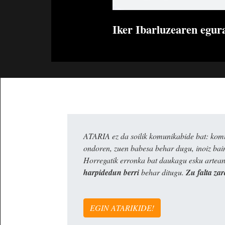
Iker Ibarluzearen egura
ATARIA ez da soilik komunikabide bat: komun
ondoren, zuen babesa behar dugu, inoiz ba
Horregatik erronka bat daukagu esku artea
harpidedun berri
behar ditugu.
Zu falta zar
EGIN ATARIKIDE!