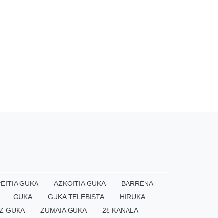
EITIA GUKA
AZKOITIA GUKA
BARRENA
GUKA
GUKA TELEBISTA
HIRUKA
Z GUKA
ZUMAIA GUKA
28 KANALA