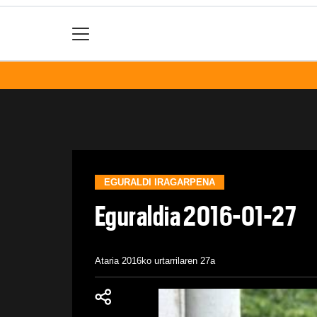
EGURALDI IRAGARPENA
Eguraldia 2016-01-27
Ataria
2016ko urtarrilaren 27a