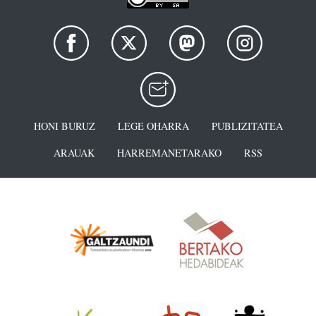
HONI BURUZ
LEGE OHARRA
PUBLIZITATEA
ARAUAK
HARREMANETARAKO
RSS