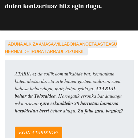
duten kontzertuaz hitz egin dugu.
ADUNA
ALKIZA
AMASA-VILLABONA
ANOETA
ASTEASU
HERNIALDE
IRURA
LARRAUL
ZIZURKIL
ATARIA ez da soilik komunikabide bat: komunitate
baten ahotsa da, eta urte hauen guztien ondoren, zuen
babesa behar dugu, inoiz baino gehiago:
ATARIAk
behar du Tolosaldea
. Horregatik erronka bat daukagu
esku artean:
gure eskualdeko 28 herrietan hamarna
harpidedun berri
behar ditugu.
Zu falta zara, bazatoz?
EGIN ATARIKIDE!