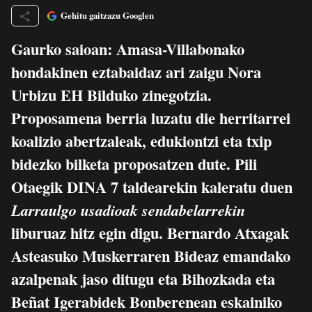
Gehitu gaitzazu Googlen
Gaurko saioan: Amasa-Villabonako
hondakinen eztabaidaz ari zaigu Nora
Urbizu EH Bilduko zinegotzia.
Proposamena berria luzatu die herritarrei
koalizio abertzaleak, edukiontzi eta txip
bidezko bilketa proposatzen dute. Pili
Otaegik DINA 7 taldearekin kaleratu duen
Larraulgo usadioak sendabelarrekin
liburuaz hitz egin digu. Bernardo Atxagak
Asteasuko Muskerraren Bideaz emandako
azalpenak jaso ditugu eta Bihozkada eta
Beñat Igerabidek Bonberenean eskainiko