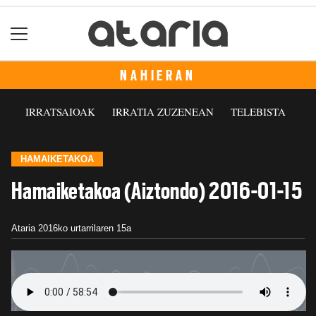
NAHIERAN
IRRATSAIOAK
IRRATIA ZUZENEAN
TELEBISTA
HAMAIKETAKOA
Hamaiketakoa (Aiztondo) 2016-01-15
Ataria
2016ko urtarrilaren 15a