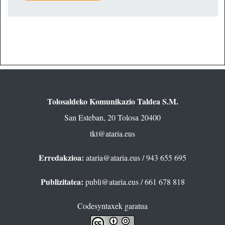
Tolosaldeko Komunikazio Taldea S.M.
San Esteban, 20 Tolosa 20400
tkt@ataria.eus
Erredakzioa:
ataria@ataria.eus
/ 943 655 695
Publizitatea:
publi@ataria.eus
/ 661 678 818
Codesyntaxek garatua