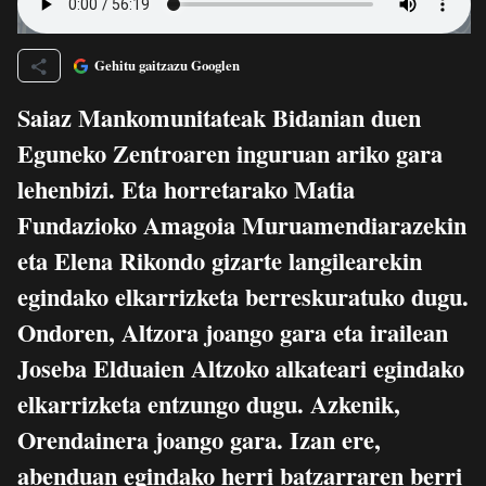
Gehitu gaitzazu Googlen
Saiaz Mankomunitateak Bidanian duen
Eguneko Zentroaren inguruan ariko gara
lehenbizi. Eta horretarako Matia
Fundazioko Amagoia Muruamendiarazekin
eta Elena Rikondo gizarte langilearekin
egindako elkarrizketa berreskuratuko dugu.
Ondoren, Altzora joango gara eta irailean
Joseba Elduaien Altzoko alkateari egindako
elkarrizketa entzungo dugu. Azkenik,
Orendainera joango gara. Izan ere,
abenduan egindako herri batzarraren berri