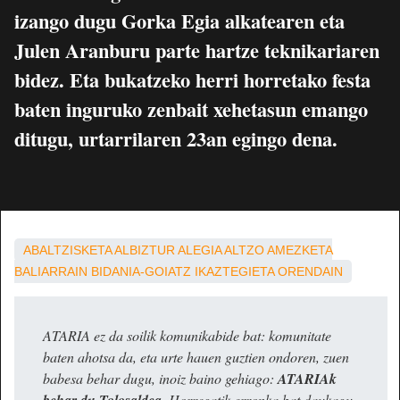
izango dugu Gorka Egia alkatearen eta
Julen Aranburu parte hartze teknikariaren
bidez. Eta bukatzeko herri horretako festa
baten inguruko zenbait xehetasun emango
ditugu, urtarrilaren 23an egingo dena.
ABALTZISKETA
ALBIZTUR
ALEGIA
ALTZO
AMEZKETA
BALIARRAIN
BIDANIA-GOIATZ
IKAZTEGIETA
ORENDAIN
ATARIA ez da soilik komunikabide bat: komunitate
baten ahotsa da, eta urte hauen guztien ondoren, zuen
babesa behar dugu, inoiz baino gehiago:
ATARIAk
. Horregatik erronka bat daukagu