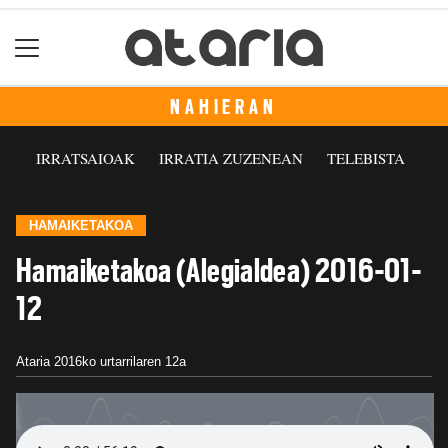
NAHIERAN
IRRATSAIOAK
IRRATIA ZUZENEAN
TELEBISTA
HAMAIKETAKOA
Hamaiketakoa (Alegialdea) 2016-01-
12
Ataria
2016ko urtarrilaren 12a