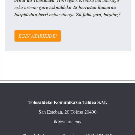
behar du Tolosaldea
esku artean:
gure eskualdeko 28 herrietan hamarna
harpidedun berri
behar ditugu.
Zu falta zara, bazatoz?
EGIN ATARIKIDE!
Tolosaldeko Komunikazio Taldea S.M.
San Esteban, 20 Tolosa 20400
tkt@ataria.eus