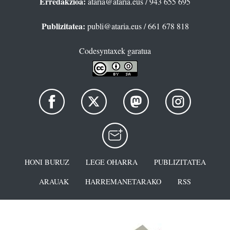
Erredakzioa:
ataria@ataria.eus
/ 943 655 695
Publizitatea:
publi@ataria.eus
/ 661 678 818
Codesyntaxek garatua
HONI BURUZ
LEGE OHARRA
PUBLIZITATEA
ARAUAK
HARREMANETARAKO
RSS