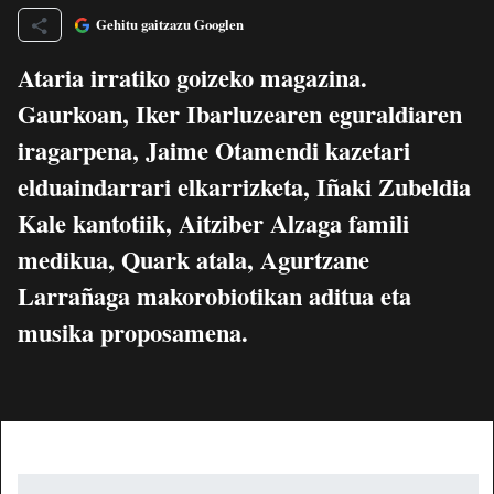
Gehitu gaitzazu Googlen
Ataria irratiko goizeko magazina.
Gaurkoan, Iker Ibarluzearen eguraldiaren
iragarpena, Jaime Otamendi kazetari
elduaindarrari elkarrizketa, Iñaki Zubeldia
Kale kantotiik, Aitziber Alzaga famili
medikua, Quark atala, Agurtzane
Larrañaga makorobiotikan aditua eta
musika proposamena.