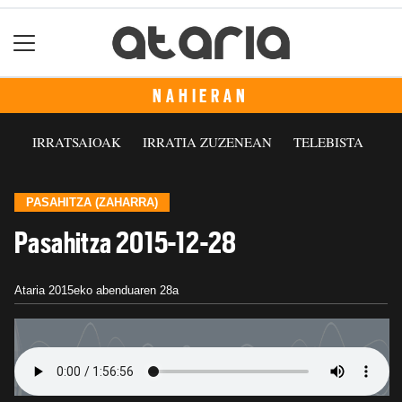
NAHIERAN
IRRATSAIOAK
IRRATIA ZUZENEAN
TELEBISTA
PASAHITZA (ZAHARRA)
Pasahitza 2015-12-28
Ataria
2015eko abenduaren 28a