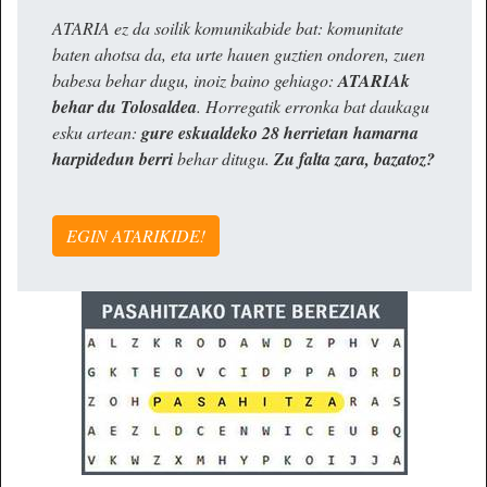
ATARIA ez da soilik komunikabide bat: komunitate
baten ahotsa da, eta urte hauen guztien ondoren, zuen
babesa behar dugu, inoiz baino gehiago:
ATARIAk
behar du Tolosaldea
. Horregatik erronka bat daukagu
esku artean:
gure eskualdeko 28 herrietan hamarna
harpidedun berri
behar ditugu.
Zu falta zara, bazatoz?
EGIN ATARIKIDE!