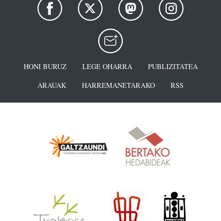
HONI BURUZ
LEGE OHARRA
PUBLIZITATEA
ARAUAK
HARREMANETARAKO
RSS