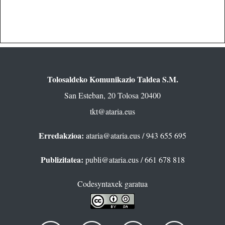
Tolosaldeko Komunikazio Taldea S.M.
San Esteban, 20 Tolosa 20400
tkt@ataria.eus
Erredakzioa:
ataria@ataria.eus
/ 943 655 695
Publizitatea:
publi@ataria.eus
/ 661 678 818
Codesyntaxek garatua