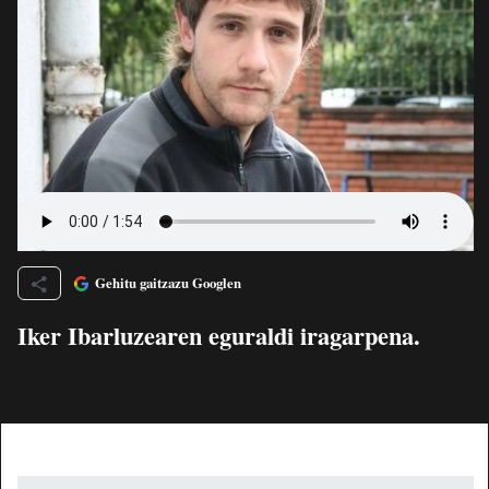
Gehitu gaitzazu Googlen
Iker Ibarluzearen eguraldi iragarpena.