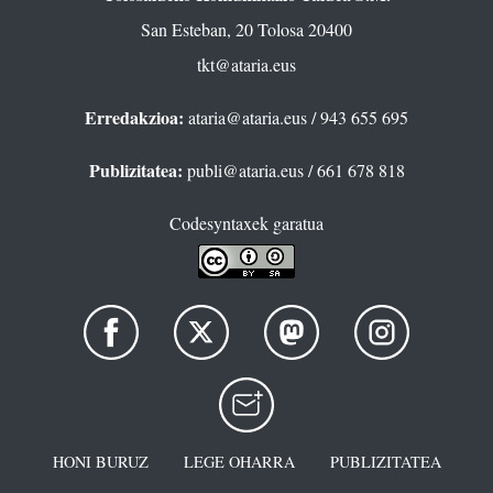
San Esteban, 20 Tolosa 20400
tkt@ataria.eus
Erredakzioa:
ataria@ataria.eus
/ 943 655 695
Publizitatea:
publi@ataria.eus
/ 661 678 818
Codesyntaxek garatua
HONI BURUZ
LEGE OHARRA
PUBLIZITATEA