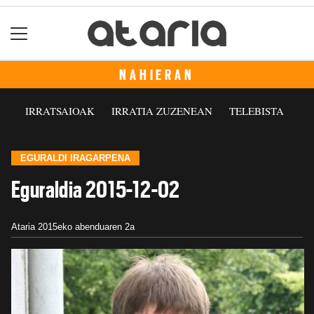
NAHIERAN
IRRATSAIOAK
IRRATIA ZUZENEAN
TELEBISTA
EGURALDI IRAGARPENA
Eguraldia 2015-12-02
Ataria
2015eko abenduaren 2a