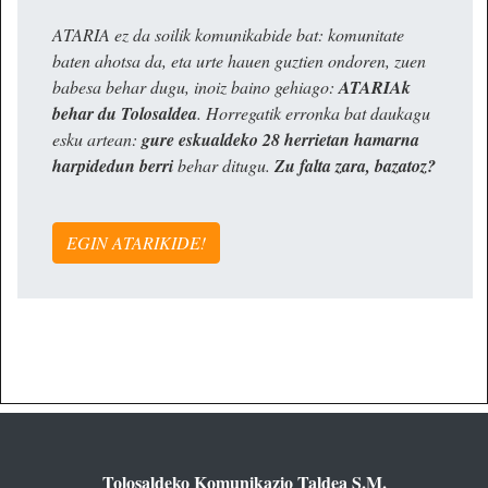
ATARIA ez da soilik komunikabide bat: komunitate
baten ahotsa da, eta urte hauen guztien ondoren, zuen
babesa behar dugu, inoiz baino gehiago:
ATARIAk
behar du Tolosaldea
. Horregatik erronka bat daukagu
esku artean:
gure eskualdeko 28 herrietan hamarna
harpidedun berri
behar ditugu.
Zu falta zara, bazatoz?
EGIN ATARIKIDE!
Tolosaldeko Komunikazio Taldea S.M.