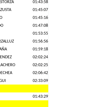
ASTORZA
01:43:58
AZUSTA
01:45:07
RO
01:45:16
DO
01:47:08
I
01:53:55
RZALLUZ
01:56:56
CAÑA
01:59:18
ENDEZ
02:02:24
RACHERO
02:02:25
OECHEA
02:06:42
GUI
02:33:09
01:43:29