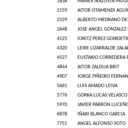
1838
MANEX IRAZUSTA MUG
2159
AITOR OTAMENDI AGU
2529
ALBERTO MEDRANO DE
2648
JOSE ANGEL GONZALEZ 
4125
IORITZ PEREZ GOIKOET
4320
LEIRE LIZARRALDE ZALA
4527
EUSTAKIO CORREDERA 
4844
AITOR ZALDUA BRIT
4907
JORGE PIÑEIRO FERNA
5661
LUIS AMADO LEIVA
5776
GORKA LUCAS VELASCO
5970
JAVIER PARRON LUCEÑ
6878
IÑAKI BLANCO GARCIA
7751
ANGEL ALFONSO SOTO