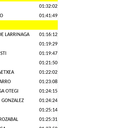
01:32:02
NO
01:41:49
DE LARRINAGA
01:16:12
01:19:29
STI
01:19:47
01:21:50
AETXEA
01:22:02
HARRO
01:23:08
A OTEGI
01:24:15
 GONZALEZ
01:24:24
01:25:14
OROZABAL
01:25:31