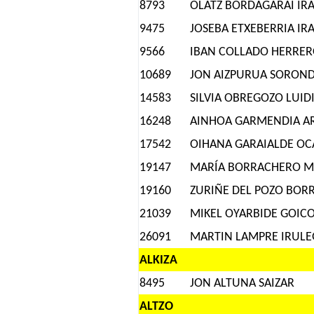
8793
OLATZ BORDAGARAI IR
9475
JOSEBA ETXEBERRIA IR
9566
IBAN COLLADO HERRE
10689
JON AIZPURUA SORON
14583
SILVIA OBREGOZO LUID
16248
AINHOA GARMENDIA A
17542
OIHANA GARAIALDE O
19147
MARÍA BORRACHERO M
19160
ZURIÑE DEL POZO BOR
21039
MIKEL OYARBIDE GOIC
26091
MARTIN LAMPRE IRULE
ALKIZA
8495
JON ALTUNA SAIZAR
ALTZO