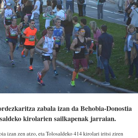
ordezkaritza zabala izan da Behobia-Donostia
osaldeko kirolarien sailkapenak jarraian.
a izan zen atzo, eta Tolosaldeko 414 kirolari iritsi ziren