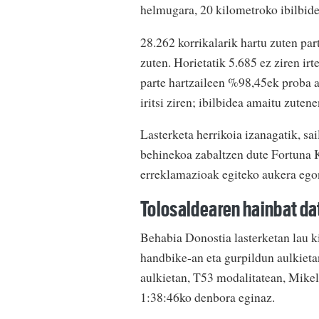
helmugara, 20 kilometroko ibilbidea
28.262 korrikalarik hartu zuten pa
zuten. Horietatik 5.685 ez ziren irt
parte hartzaileen %98,45ek proba 
iritsi ziren; ibilbidea amaitu zute
Lasterketa herrikoia izanagatik, s
behinekoa zabaltzen dute Fortuna Ki
erreklamazioak egiteko aukera egon
Tolosaldearen hainbat da
Behabia Donostia lasterketan lau kir
handbike-an eta gurpildun aulkieta
aulkietan, T53 modalitatean, Mikel
1:38:46ko denbora eginaz.