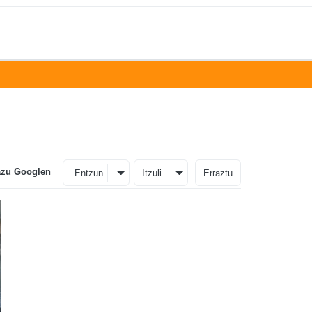
azu Googlen
Entzun
Itzuli
Erraztu