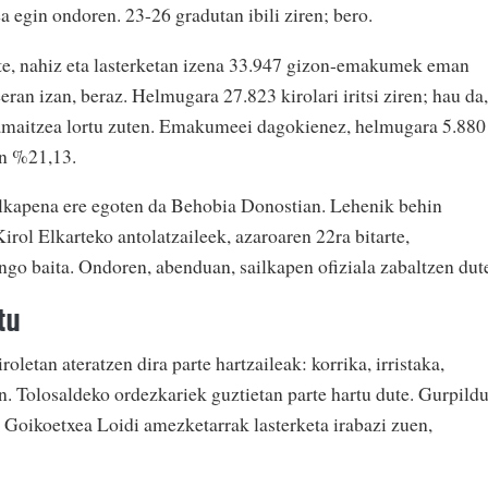
 egin ondoren. 23-26 gradutan ibili ziren; bero.
rte, nahiz eta lasterketan izena 33.947 gizon-emakumek eman
eeran izan, beraz. Helmugara 27.823 kirolari iritsi ziren; hau da,
amaitzea lortu zuten. Emakumeei dagokienez, helmugara 5.880
nen %21,13.
ailkapena ere egoten da Behobia Donostian. Lehenik behin
rol Elkarteko antolatzaileek, azaroaren 22ra bitarte,
go baita. Ondoren, abenduan, sailkapen ofiziala zabaltzen dut
tu
oletan ateratzen dira parte hartzaileak: korrika, irristaka,
n. Tolosaldeko ordezkariek guztietan parte hartu dute. Gurpild
 Goikoetxea Loidi amezketarrak lasterketa irabazi zuen,