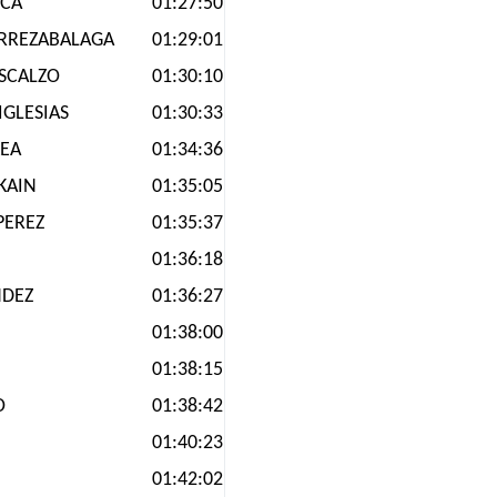
ICA
01:27:50
IRREZABALAGA
01:29:01
SCALZO
01:30:10
IGLESIAS
01:30:33
XEA
01:34:36
KAIN
01:35:05
PEREZ
01:35:37
01:36:18
NDEZ
01:36:27
01:38:00
01:38:15
O
01:38:42
01:40:23
01:42:02