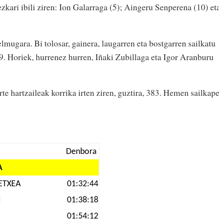
kari ibili ziren: Ion Galarraga (5); Aingeru Senperena (10) et
n helmugara. Bi tolosar, gainera, laugarren eta bostgarren sailkatu
9. Horiek, hurrenez hurren, Iñaki Zubillaga eta Igor Aranburu
e hartzaileak korrika irten ziren, guztira, 383. Hemen sailkap
Denbora
A
ETXEA
01:32:44
I
01:38:18
01:54:12