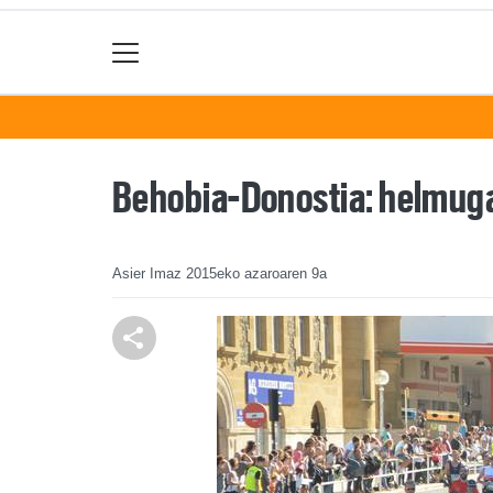
Behobia-Donostia: helmugan
Asier Imaz
2015eko azaroaren 9a