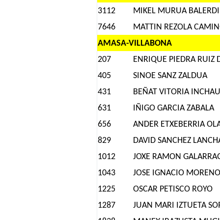
3112
MIKEL MURUA BALERDI
7646
MATTIN REZOLA CAMI
AMASA-VILLABONA
207
ENRIQUE PIEDRA RUIZ 
405
SINOE SANZ ZALDUA
431
BEÑAT VITORIA INCHAU
631
IÑIGO GARCIA ZABALA
656
ANDER ETXEBERRIA OL
829
DAVID SANCHEZ LANC
1012
JOXE RAMON GALARRAG
1043
JOSE IGNACIO MORENO
1225
OSCAR PETISCO ROYO
1287
JUAN MARI IZTUETA S