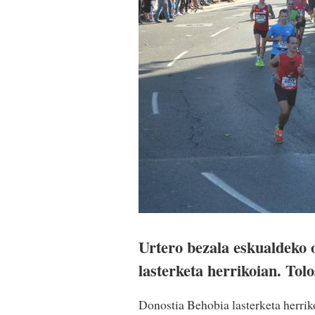
Urtero bezala eskualdeko 
lasterketa herrikoian. Tol
Donostia Behobia lasterketa herrikoi