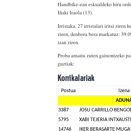
Handbike-ean eskualdeko hiru ordez
Iñaki Iraola (13).
Irristaka, 27 irristalari iritsi zire
ziren, denbora bera markatuz: 39:0
izan ziren.
Proba amaitu zuten gainontzeko part
guztiak:
Korrikalariak
Postua
Izena
ADUN
3387
JOSU CARRILLO BENGO
5795
XABI TEJERIA INTXAUST
14746
IKER BERASARTE MUGA