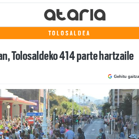
TOLOSALDEA
, Tolosaldeko 414 parte hartzaile
Gehitu gaitz