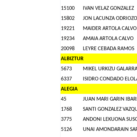
15100
IVAN VELAZ GONZALEZ
15802
JON LACUNZA ODRIOZ
19221
MAIDER ARTOLA CALVO
19234
AMAIA ARTOLA CALVO
20098
LEYRE CEBADA RAMOS
ALBIZTUR
5673
MIKEL URKIZU GALARR
6337
ISIDRO CONDADO ELOL
ALEGIA
45
JUAN MARI GARIN IBAR
1768
SANTI GONZALEZ VAZQ
3775
ANDONI LEKUONA SUS
5126
UNAI AMONDARAIN SA