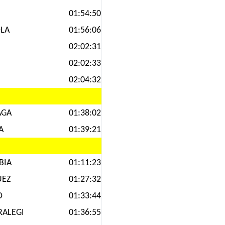
01:54:50
OLA
01:56:06
02:02:31
02:02:33
02:04:32
AGA
01:38:02
A
01:39:21
BIA
01:11:23
UEZ
01:27:32
O
01:33:44
RALEGI
01:36:55