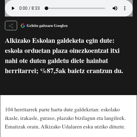
Gehitu gaitzazu Googlen
Alkizako Eskolan galdeketa egin dute:
eskola orduetan plaza oinezkoentzat itxi
nahi ote duten galdetu diete hainbat
herritarrei; %87,5ak baietz erantzun du.
104 herritarrek parte hartu dute galdeketan: eskolako
ikasle, irakasle, guraso, plazako bizilagun eta langileek.
Emaitzak orain, Alkizako Udalaren esku utziko dituzte.