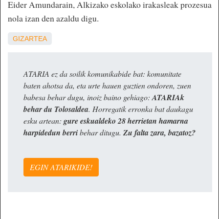
Eider Amundarain, Alkizako eskolako irakasleak prozesua
nola izan den azaldu digu.
GIZARTEA
ATARIA ez da soilik komunikabide bat: komunitate
baten ahotsa da, eta urte hauen guztien ondoren, zuen
babesa behar dugu, inoiz baino gehiago:
ATARIAk
behar du Tolosaldea
. Horregatik erronka bat daukagu
esku artean:
gure eskualdeko 28 herrietan hamarna
harpidedun berri
behar ditugu.
Zu falta zara, bazatoz?
EGIN ATARIKIDE!