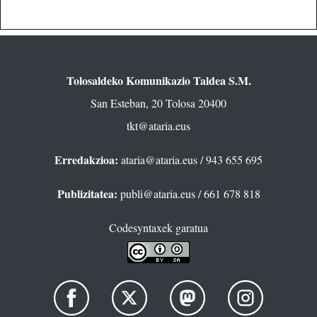
Tolosaldeko Komunikazio Taldea S.M.
San Esteban, 20 Tolosa 20400
tkt@ataria.eus
Erredakzioa:
ataria@ataria.eus
/ 943 655 695
Publizitatea:
publi@ataria.eus
/ 661 678 818
Codesyntaxek garatua