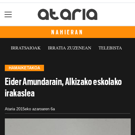
NAHIERAN
IRRATSAIOAK
IRRATIA ZUZENEAN
TELEBISTA
HAMAIKETAKOA
Eider Amundarain, Alkizako eskolako
irakaslea
Ataria
2015eko azaroaren 6a