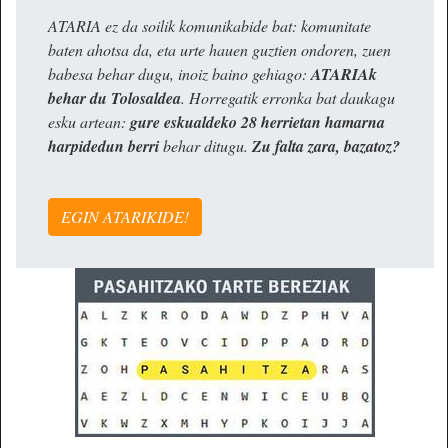
ATARIA ez da soilik komunikabide bat: komunitate
baten ahotsa da, eta urte hauen guztien ondoren, zuen
babesa behar dugu, inoiz baino gehiago:
ATARIAk
behar du Tolosaldea
. Horregatik erronka bat daukagu
esku artean:
gure eskualdeko 28 herrietan hamarna
harpidedun berri
behar ditugu.
Zu falta zara, bazatoz?
EGIN ATARIKIDE!