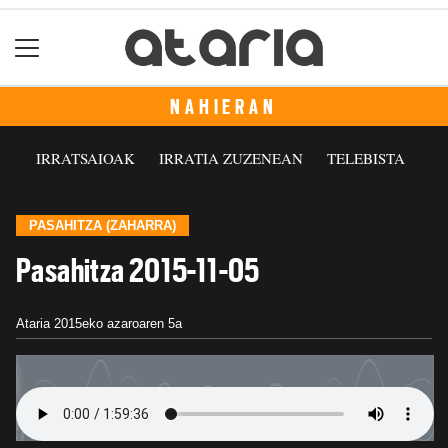
NAHIERAN
IRRATSAIOAK
IRRATIA ZUZENEAN
TELEBISTA
PASAHITZA (ZAHARRA)
Pasahitza 2015-11-05
Ataria
2015eko azaroaren 5a