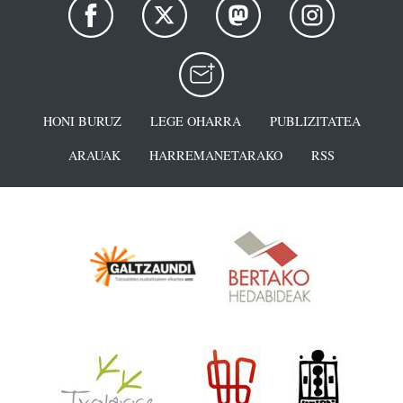
HONI BURUZ
LEGE OHARRA
PUBLIZITATEA
ARAUAK
HARREMANETARAKO
RSS