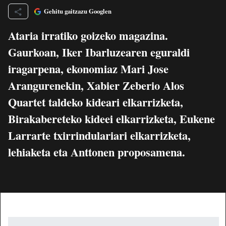
Gehitu gaitzazu Googlen
Ataria irratiko goizeko magazina.
Gaurkoan, Iker Ibarluzearen eguraldi
iragarpena, ekonomiaz Mari Jose
Arangurenekin, Xabier Zeberio Alos
Quartet taldeko kideari elkarrizketa,
Birakabereteko kideei elkarrizketa, Eukene
Larrarte txirrindulariari elkarrizketa,
lehiaketa eta Anttonen proposamena.