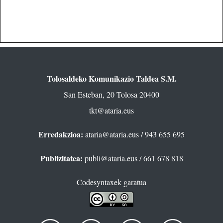
Tolosaldeko Komunikazio Taldea S.M.
San Esteban, 20 Tolosa 20400
tkt@ataria.eus
Erredakzioa:
ataria@ataria.eus
/ 943 655 695
Publizitatea:
publi@ataria.eus
/ 661 678 818
Codesyntaxek garatua