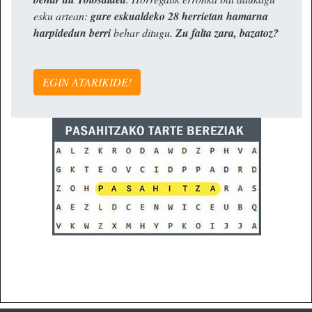
esku artean:
gure eskualdeko 28 herrietan hamarna
harpidedun berri
behar ditugu.
Zu falta zara, bazatoz?
EGIN ATARIKIDE!