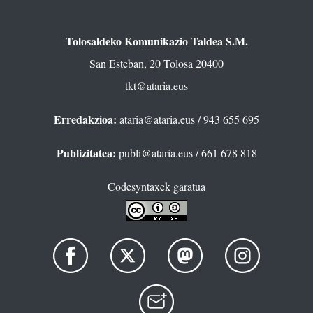
Tolosaldeko Komunikazio Taldea S.M.
San Esteban, 20 Tolosa 20400
tkt@ataria.eus
Erredakzioa:
ataria@ataria.eus
/ 943 655 695
Publizitatea:
publi@ataria.eus
/ 661 678 818
Codesyntaxek garatua