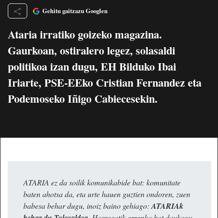
Gehitu gaitzazu Googlen
Ataria irratiko goizeko magazina.
Gaurkoan, ostiralero legez, solasaldi
politikoa izan dugu, EH Bilduko Ibai
Iriarte, PSE-EEko Cristian Fernandez eta
Podemoseko Iñigo Cabiecesekin.
ATARIA ez da soilik komunikabide bat: komunitate
baten ahotsa da, eta urte hauen guztien ondoren, zuen
babesa behar dugu, inoiz baino gehiago:
ATARIAk
behar du Tolosaldea
. Horregatik erronka bat daukagu