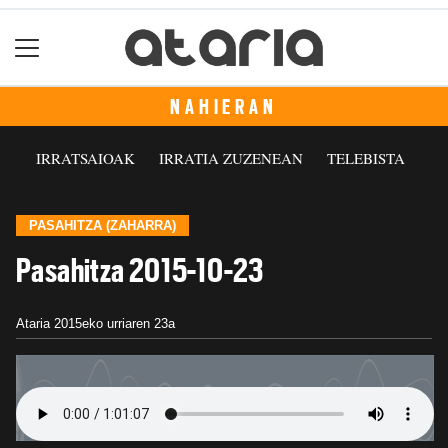
NAHIERAN
IRRATSAIOAK
IRRATIA ZUZENEAN
TELEBISTA
PASAHITZA (ZAHARRA)
Pasahitza 2015-10-23
Ataria
2015eko urriaren 23a