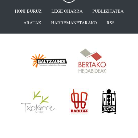
HONI BURUZ
LEGE OHARRA
PUBLIZITATEA
ARAUAK
HARREMANETARAKO
RSS