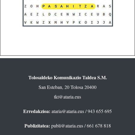
Tolosaldeko Komunikazio Taldea S.M.
San Esteban, 20 Tolosa 20400
tkt@ataria.eus
Erredakzioa:
ataria@ataria.eus
/ 943 655 695
Publizitatea:
publi@ataria.eus
/ 661 678 818