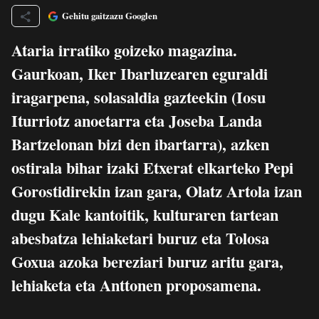
Gehitu gaitzazu Googlen
Ataria irratiko goizeko magazina.
Gaurkoan, Iker Ibarluzearen eguraldi
iragarpena, solasaldia gazteekin (Iosu
Iturriotz anoetarra eta Joseba Landa
Bartzelonan bizi den ibartarra), azken
ostirala bihar izaki Etxerat elkarteko Pepi
Gorostidirekin izan gara, Olatz Artola izan
dugu Kale kantoitik, kulturaren tartean
abesbatza lehiaketari buruz eta Tolosa
Goxua azoka bereziari buruz aritu gara,
lehiaketa eta Anttonen proposamena.