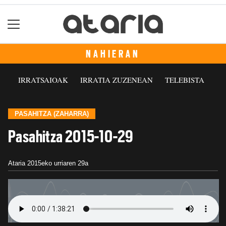
NAHIERAN
IRRATSAIOAK
IRRATIA ZUZENEAN
TELEBISTA
PASAHITZA (ZAHARRA)
Pasahitza 2015-10-29
Ataria
2015eko urriaren 29a