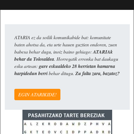
ATARIA ez da soilik komunikabide bat: komunitate
baten ahotsa da, eta urte hauen guztien ondoren, zuen
babesa behar dugu, inoiz baino gehiago:
ATARIAk
behar du Tolosaldea
. Horregatik erronka bat daukagu
esku artean:
gure eskualdeko 28 herrietan hamarna
harpidedun berri
behar ditugu.
Zu falta zara, bazatoz?
EGIN ATARIKIDE!