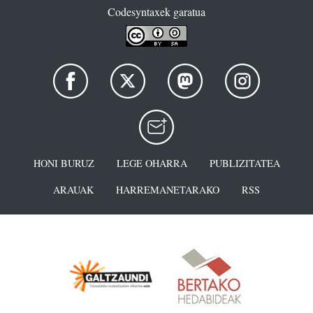
Codesyntaxek garatua
HONI BURUZ
LEGE OHARRA
PUBLIZITATEA
ARAUAK
HARREMANETARAKO
RSS