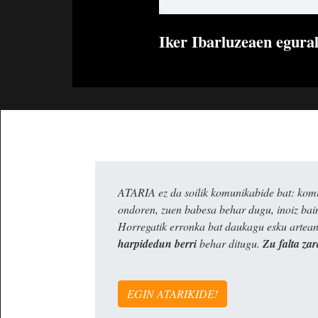
Iker Ibarluzeaen egural
ATARIA ez da soilik komunikabide bat: komun
ondoren, zuen babesa behar dugu, inoiz ba
Horregatik erronka bat daukagu esku artea
harpidedun berri
behar ditugu.
Zu falta zar
EGIN ATARIKIDE!