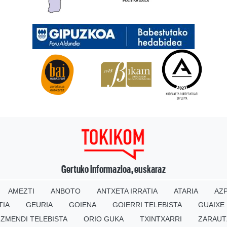
Gertuko informazioa, euskaraz
AMEZTI
ANBOTO
ANTXETA IRRATIA
ATARIA
AZP
TIA
GEURIA
GOIENA
GOIERRI TELEBISTA
GUAIXE
IZMENDI TELEBISTA
ORIO GUKA
TXINTXARRI
ZARAUT