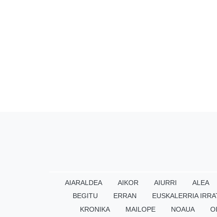
AIARALDEA
AIKOR
AIURRI
ALEA
BEGITU
ERRAN
EUSKALERRIA IRRA
KRONIKA
MAILOPE
NOAUA
O