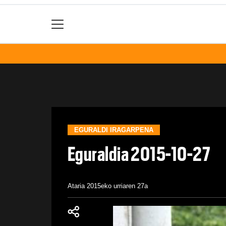
EGURALDI IRAGARPENA
Eguraldia 2015-10-27
Ataria
2015eko urriaren 27a