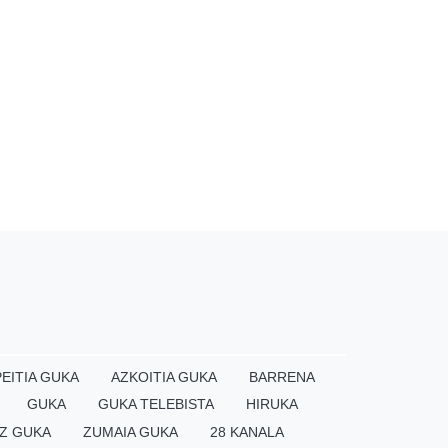
EITIA GUKA
AZKOITIA GUKA
BARRENA
GUKA
GUKA TELEBISTA
HIRUKA
Z GUKA
ZUMAIA GUKA
28 KANALA