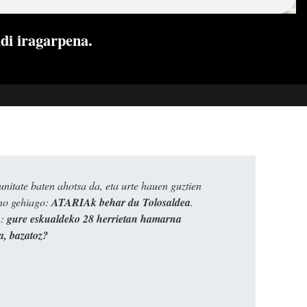
di iragarpena.
itate baten ahotsa da, eta urte hauen guztien
ino gehiago:
ATARIAk behar du Tolosaldea
.
n:
gure eskualdeko 28 herrietan hamarna
a, bazatoz?