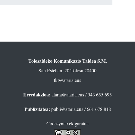
Tolosaldeko Komunikazio Taldea S.M.
San Esteban, 20 Tolosa 20400
tkt@ataria.eus
Erredakzioa:
ataria@ataria.eus
/ 943 655 695
Publizitatea:
publi@ataria.eus
/ 661 678 818
Codesyntaxek garatua