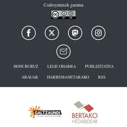
Codesyntaxek garatua
HONI BURUZ
LEGE OHARRA
PUBLIZITATEA
ARAUAK
HARREMANETARAKO
RSS