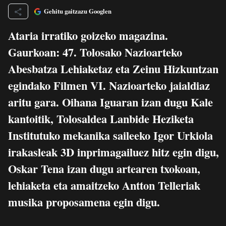
Gehitu gaitzazu Googlen
Ataria irratiko goizeko magazina.
Gaurkoan: 47. Tolosako Nazioarteko
Abesbatza Lehiaketaz eta Zeinu Hizkuntzan
egindako Filmen VI. Nazioarteko jaialdiaz
aritu gara. Oihana Iguaran izan dugu Kale
kantoitik, Tolosaldea Lanbide Heziketa
Institutuko mekanika saileeko Igor Urkiola
irakasleak 3D inprimagailuez hitz egin digu,
Oskar Tena izan dugu artearen txokoan,
lehiaketa eta amaitzeko Antton Telleriak
musika proposamena egin digu.