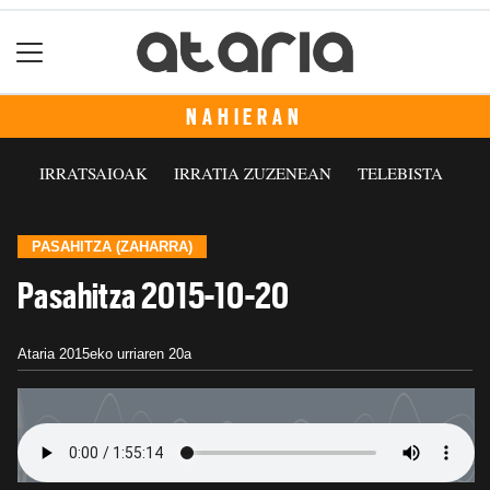
NAHIERAN
IRRATSAIOAK
IRRATIA ZUZENEAN
TELEBISTA
PASAHITZA (ZAHARRA)
Pasahitza 2015-10-20
Ataria
2015eko urriaren 20a