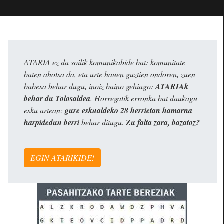
ATARIA ez da soilik komunikabide bat: komunitate
baten ahotsa da, eta urte hauen guztien ondoren, zuen
babesa behar dugu, inoiz baino gehiago:
ATARIAk
behar du Tolosaldea
. Horregatik erronka bat daukagu
esku artean:
gure eskualdeko 28 herrietan hamarna
harpidedun berri
behar ditugu.
Zu falta zara, bazatoz?
EGIN ATARIKIDE!