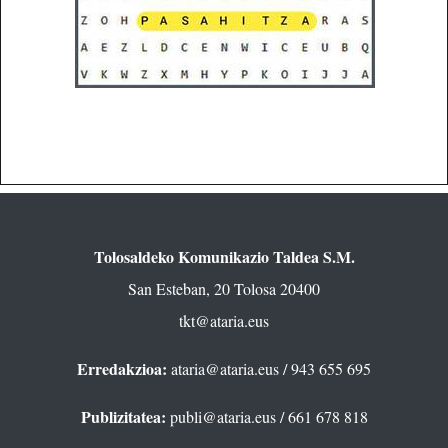
Tolosaldeko Komunikazio Taldea S.M.
San Esteban, 20 Tolosa 20400
tkt@ataria.eus
Erredakzioa:
ataria@ataria.eus
/ 943 655 695
Publizitatea:
publi@ataria.eus
/ 661 678 818