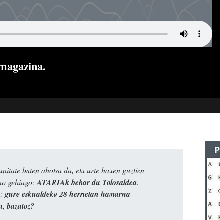
 magazina.
itate baten ahotsa da, eta urte hauen guztien
ino gehiago:
ATARIAk behar du Tolosaldea
.
n:
gure eskualdeko 28 herrietan hamarna
a, bazatoz?