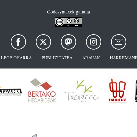
Codesyntaxek garatua
LEGE OHARRA
PUBLIZITATEA
ARAUAK
HARREMANE