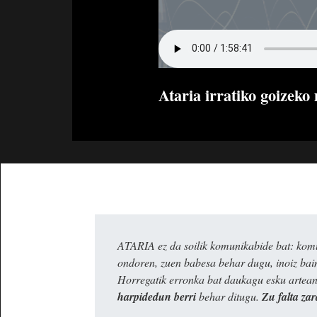
Ataria irratiko goizeko
ATARIA ez da soilik komunikabide bat: komun
ondoren, zuen babesa behar dugu, inoiz ba
Horregatik erronka bat daukagu esku artea
harpidedun berri
behar ditugu.
Zu falta zar