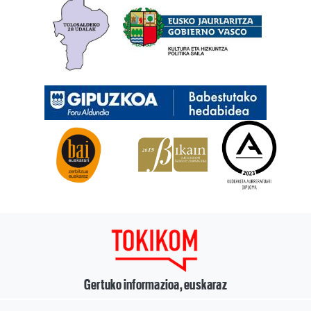
Gertuko informazioa, euskaraz