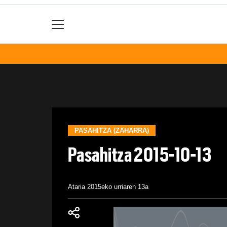
PASAHITZA (ZAHARRA)
Pasahitza 2015-10-13
Ataria
2015eko urriaren 13a