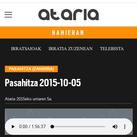
NAHIERAN
IRRATSAIOAK
IRRATIA ZUZENEAN
TELEBISTA
PASAHITZA (ZAHARRA)
Pasahitza 2015-10-05
Ataria
2015eko urriaren 5a