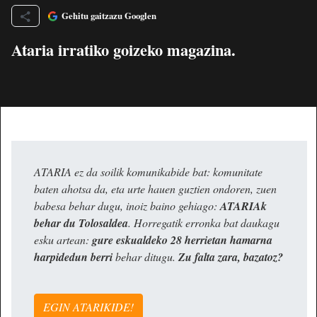
Gehitu gaitzazu Googlen
Ataria irratiko goizeko magazina.
ATARIA ez da soilik komunikabide bat: komunitate
baten ahotsa da, eta urte hauen guztien ondoren, zuen
babesa behar dugu, inoiz baino gehiago:
ATARIAk
behar du Tolosaldea
. Horregatik erronka bat daukagu
esku artean:
gure eskualdeko 28 herrietan hamarna
harpidedun berri
behar ditugu.
Zu falta zara, bazatoz?
EGIN ATARIKIDE!