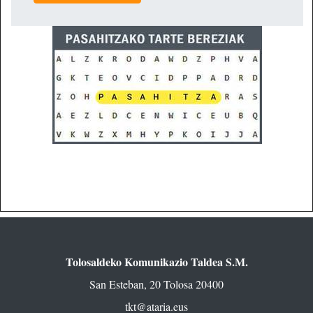
Tolosaldeko Komunikazio Taldea S.M.
San Esteban, 20 Tolosa 20400
tkt@ataria.eus