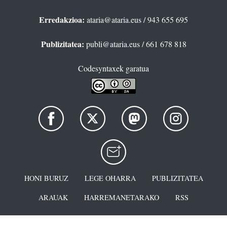
Erredakzioa:
ataria@ataria.eus
/ 943 655 695
Publizitatea:
publi@ataria.eus
/ 661 678 818
Codesyntaxek garatua
HONI BURUZ
LEGE OHARRA
PUBLIZITATEA
ARAUAK
HARREMANETARAKO
RSS