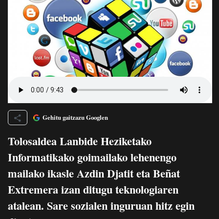
Gehitu gaitzazu Googlen
Tolosaldea Lanbide Heziketako
Informatikako goimailako lehenengo
mailako ikasle Azdin Djatit eta Beñat
Extremera izan ditugu teknologiaren
atalean. Sare sozialen inguruan hitz egin