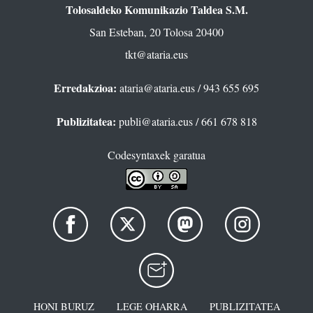
Tolosaldeko Komunikazio Taldea S.M.
San Esteban, 20 Tolosa 20400
tkt@ataria.eus
Erredakzioa:
ataria@ataria.eus
/ 943 655 695
Publizitatea:
publi@ataria.eus
/ 661 678 818
Codesyntaxek garatua
HONI BURUZ
LEGE OHARRA
PUBLIZITATEA