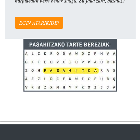
harpidedun berri
behar ditugu.
Zu falta zara, bazatoz?
EGIN ATARIKIDE!