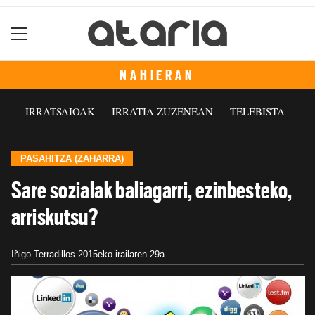
NAHIERAN
IRRATSAIOAK
IRRATIA ZUZENEAN
TELEBISTA
PASAHITZA (ZAHARRA)
Sare sozialak baliagarri, ezinbesteko,
arriskutsu?
Iñigo Terradillos
2015eko irailaren 29a