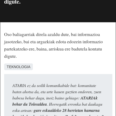
digute.
Oso baliagarriak direla azaldu dute, bai informazioa
jasotzeko, bai eta argazkiak edota edozein informazio
partekatzeko ere, baina, arriskua ere badutela kontatu
digute.
TEKNOLOGIA
ATARIA ez da soilik komunikabide bat: komunitate
baten ahotsa da, eta urte hauen guztien ondoren, zuen
babesa behar dugu, inoiz baino gehiago:
ATARIAk
behar du Tolosaldea
. Horregatik erronka bat daukagu
esku artean:
gure eskualdeko 28 herrietan hamarna