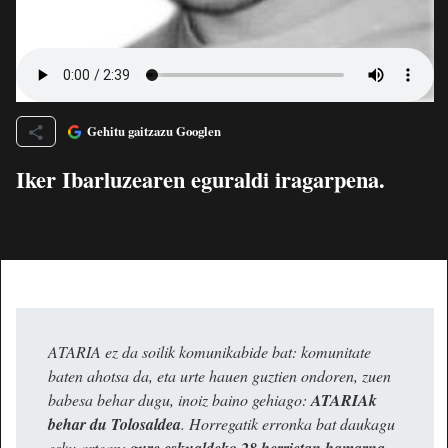
Gehitu gaitzazu Googlen
Iker Ibarluzearen eguraldi iragarpena.
ATARIA ez da soilik komunikabide bat: komunitate
baten ahotsa da, eta urte hauen guztien ondoren, zuen
babesa behar dugu, inoiz baino gehiago:
ATARIAk
behar du Tolosaldea
. Horregatik erronka bat daukagu
esku artean: