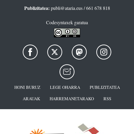
Publizitatea:
publi@ataria.eus
/ 661 678 818
Codesyntaxek garatua
HONI BURUZ
LEGE OHARRA
PUBLIZITATEA
ARAUAK
HARREMANETARAKO
RSS