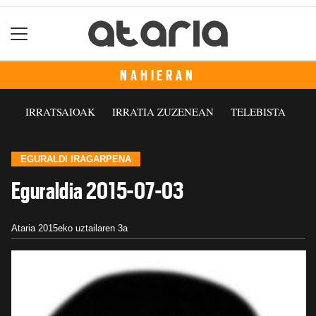
NAHIERAN
IRRATSAIOAK
IRRATIA ZUZENEAN
TELEBISTA
EGURALDI IRAGARPENA
Eguraldia 2015-07-03
Ataria
2015eko uztailaren 3a