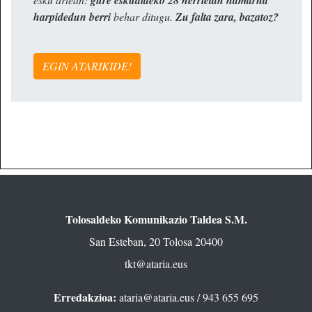
gure eskualdeko 28 herrietan hamarna
harpidedun berri
behar ditugu.
Zu falta zara, bazatoz?
EGIN ATARIKIDE!
Tolosaldeko Komunikazio Taldea S.M.
San Esteban, 20 Tolosa 20400
tkt@ataria.eus
Erredakzioa:
ataria@ataria.eus
/ 943 655 695