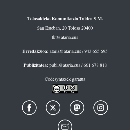
Tolosaldeko Komunikazio Taldea S.M.
San Esteban, 20 Tolosa 20400
tkt@ataria.eus
Erredakzioa:
ataria@ataria.eus
/ 943 655 695
Publizitatea:
publi@ataria.eus
/ 661 678 818
Codesyntaxek garatua