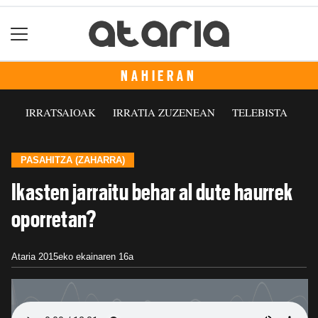
NAHIERAN
IRRATSAIOAK
IRRATIA ZUZENEAN
TELEBISTA
PASAHITZA (ZAHARRA)
Ikasten jarraitu behar al dute haurrek
oporretan?
Ataria
2015eko ekainaren 16a