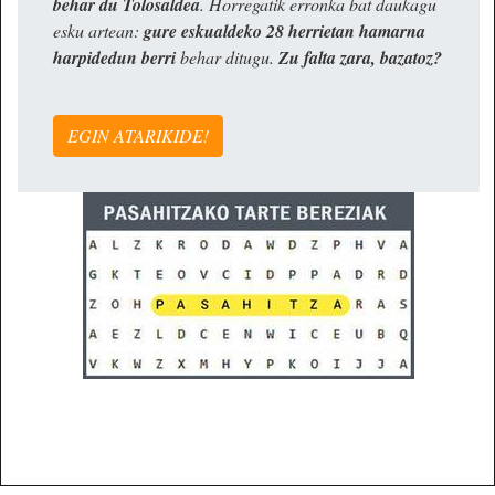
behar du Tolosaldea
. Horregatik erronka bat daukagu
esku artean:
gure eskualdeko 28 herrietan hamarna
harpidedun berri
behar ditugu.
Zu falta zara, bazatoz?
EGIN ATARIKIDE!