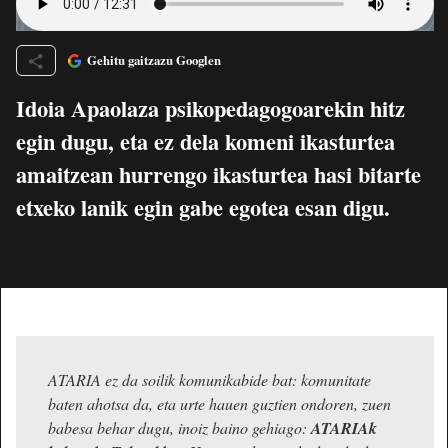
Gehitu gaitzazu Googlen
Idoia Apaolaza psikopedagogoarekin hitz
egin dugu, eta ez dela komeni ikasturtea
amaitzean hurrengo ikasturtea hasi bitarte
etxeko lanik egin gabe egotea esan digu.
ATARIA ez da soilik komunikabide bat: komunitate
baten ahotsa da, eta urte hauen guztien ondoren, zuen
babesa behar dugu, inoiz baino gehiago:
ATARIAk