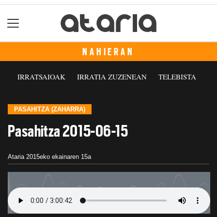
NAHIERAN
IRRATSAIOAK
IRRATIA ZUZENEAN
TELEBISTA
PASAHITZA (ZAHARRA)
Pasahitza 2015-06-15
Ataria
2015eko ekainaren 15a