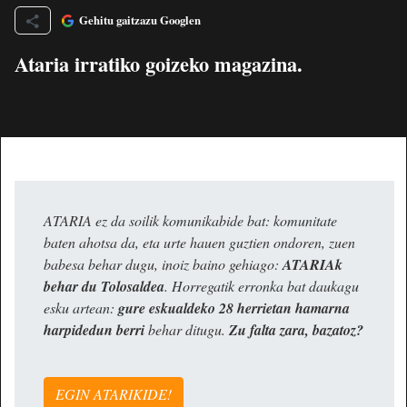
Gehitu gaitzazu Googlen
Ataria irratiko goizeko magazina.
ATARIA ez da soilik komunikabide bat: komunitate
baten ahotsa da, eta urte hauen guztien ondoren, zuen
babesa behar dugu, inoiz baino gehiago:
ATARIAk
behar du Tolosaldea
. Horregatik erronka bat daukagu
esku artean:
gure eskualdeko 28 herrietan hamarna
harpidedun berri
behar ditugu.
Zu falta zara, bazatoz?
EGIN ATARIKIDE!