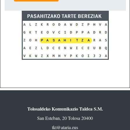
Tolosaldeko Komunikazio Taldea S.M.
San Esteban, 20 Tolosa 20400
tkt@ataria.eus