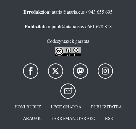
Erredakzioa:
ataria@ataria.eus
/ 943 655 695
Publizitatea:
publi@ataria.eus
/ 661 678 818
Codesyntaxek garatua
HONI BURUZ
LEGE OHARRA
PUBLIZITATEA
ARAUAK
HARREMANETARAKO
RSS