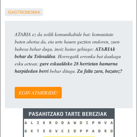
GASTRONOMIA
ATARIA ez da soilik komunikabide bat: komunitate
baten ahotsa da, eta urte hauen guztien ondoren, zuen
babesa behar dugu, inoiz baino gehiago:
ATARIAk
behar du Tolosaldea
. Horregatik erronka bat daukagu
esku artean:
gure eskualdeko 28 herrietan hamarna
harpidedun berri
behar ditugu.
Zu falta zara, bazatoz?
EGIN ATARIKIDE!