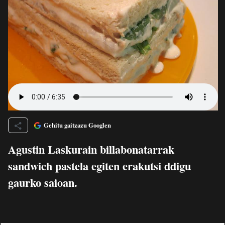
Gehitu gaitzazu Googlen
Agustin Laskurain billabonatarrak
sandwich pastela egiten erakutsi ddigu
gaurko saioan.