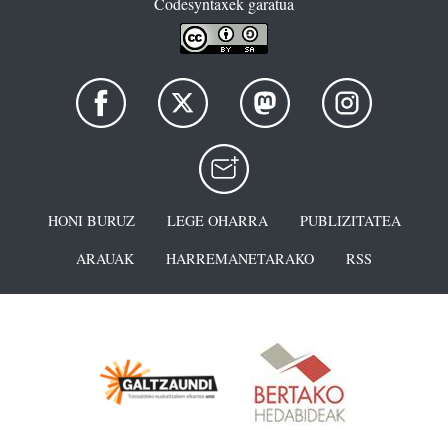
Codesyntaxek garatua
HONI BURUZ
LEGE OHARRA
PUBLIZITATEA
ARAUAK
HARREMANETARAKO
RSS