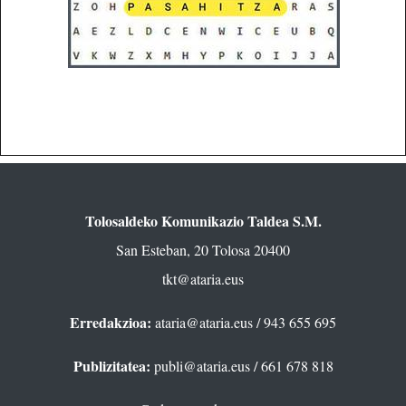
Tolosaldeko Komunikazio Taldea S.M.
San Esteban, 20 Tolosa 20400
tkt@ataria.eus
Erredakzioa:
ataria@ataria.eus
/ 943 655 695
Publizitatea:
publi@ataria.eus
/ 661 678 818