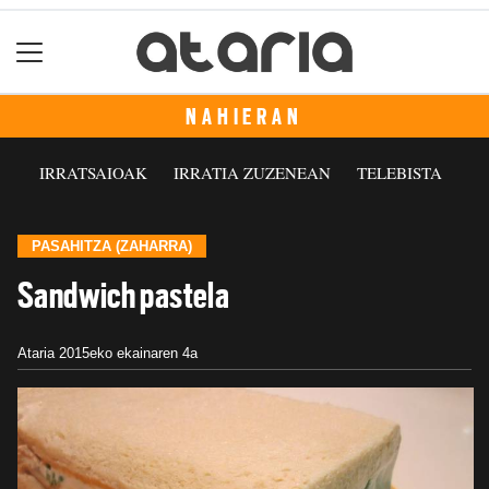
NAHIERAN
IRRATSAIOAK
IRRATIA ZUZENEAN
TELEBISTA
PASAHITZA (ZAHARRA)
Sandwich pastela
Ataria
2015eko ekainaren 4a