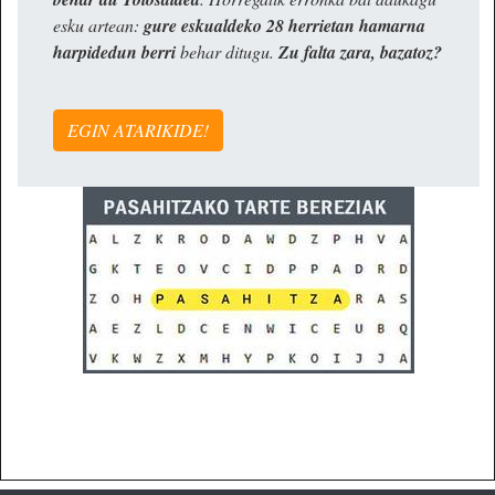
esku artean:
gure eskualdeko 28 herrietan hamarna
harpidedun berri
behar ditugu.
Zu falta zara, bazatoz?
EGIN ATARIKIDE!