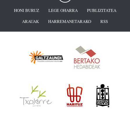
HONI BURUZ
LEGE OHARRA
PUBLIZITATEA
ARAUAK
HARREMANETARAKO
RSS