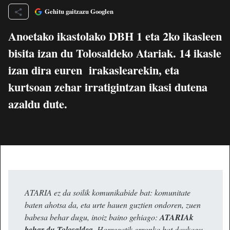
Gehitu gaitzazu Googlen
Anoetako ikastolako DBH 1 eta 2ko ikasleen
bisita izan du Tolosaldeko Atariak. 14 ikasle
izan dira euren irakaslearekin, eta
kurtsoan zehar irratigintzan ikasi dutena
azaldu dute.
ATARIA ez da soilik komunikabide bat: komunitate
baten ahotsa da, eta urte hauen guztien ondoren, zuen
babesa behar dugu, inoiz baino gehiago:
ATARIAk
behar du Tolosaldea
. Horregatik erronka bat daukagu