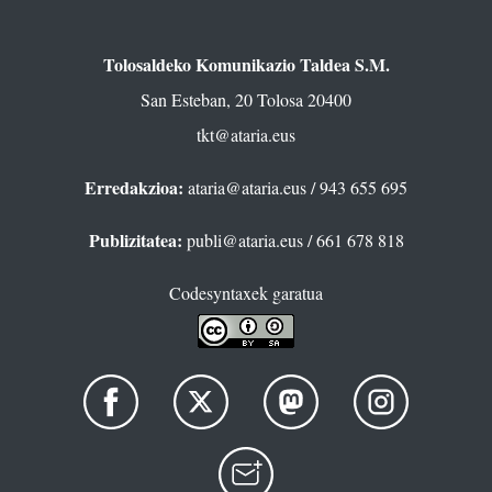
Tolosaldeko Komunikazio Taldea S.M.
San Esteban, 20 Tolosa 20400
tkt@ataria.eus
Erredakzioa:
ataria@ataria.eus
/ 943 655 695
Publizitatea:
publi@ataria.eus
/ 661 678 818
Codesyntaxek garatua