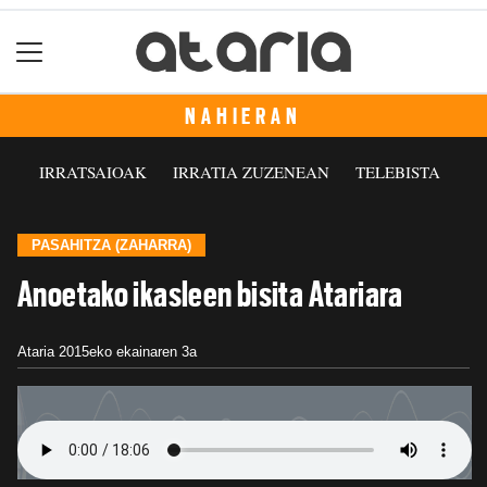
NAHIERAN
IRRATSAIOAK
IRRATIA ZUZENEAN
TELEBISTA
PASAHITZA (ZAHARRA)
Anoetako ikasleen bisita Atariara
Ataria
2015eko ekainaren 3a