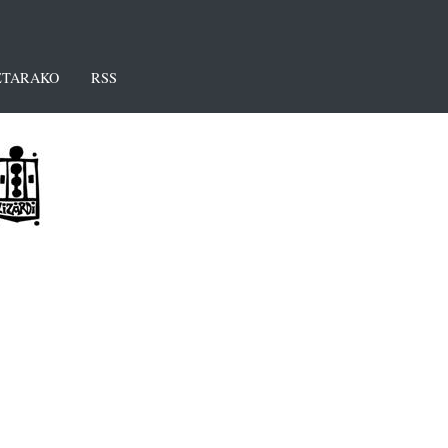
TARAKO
RSS