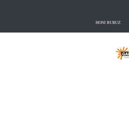
HONI BURUZ