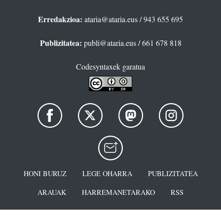
Erredakzioa:
ataria@ataria.eus
/ 943 655 695
Publizitatea:
publi@ataria.eus
/ 661 678 818
Codesyntaxek garatua
HONI BURUZ
LEGE OHARRA
PUBLIZITATEA
ARAUAK
HARREMANETARAKO
RSS