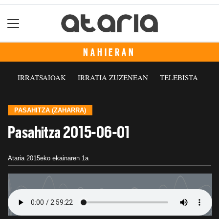
NAHIERAN
IRRATSAIOAK
IRRATIA ZUZENEAN
TELEBISTA
PASAHITZA (ZAHARRA)
Pasahitza 2015-06-01
Ataria
2015eko ekainaren 1a