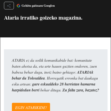
Gehitu gaitzazu Googlen
Ataria irratiko goizeko magazina.
ATARIA ez da soilik komunikabide bat: komunitate
baten ahotsa da, eta urte hauen guztien ondoren, zuen
babesa behar dugu, inoiz baino gehiago:
ATARIAk
behar du Tolosaldea
. Horregatik erronka bat daukagu
esku artean:
gure eskualdeko 28 herrietan hamarna
harpidedun berri
behar ditugu.
Zu falta zara, bazatoz?
EGIN ATARIKIDE!