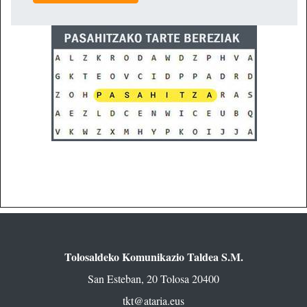
Tolosaldeko Komunikazio Taldea S.M.
San Esteban, 20 Tolosa 20400
tkt@ataria.eus