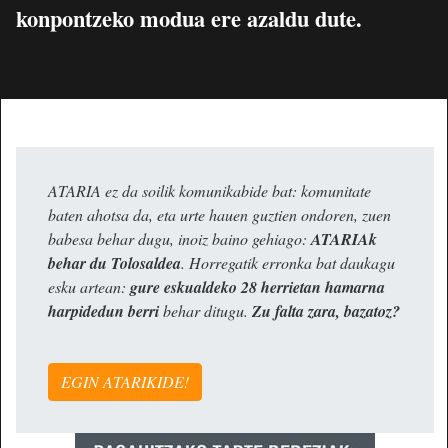
konpontzeko modua ere azaldu dute.
ATARIA ez da soilik komunikabide bat: komunitate
baten ahotsa da, eta urte hauen guztien ondoren, zuen
babesa behar dugu, inoiz baino gehiago:
ATARIAk
behar du Tolosaldea
. Horregatik erronka bat daukagu
esku artean:
gure eskualdeko 28 herrietan hamarna
harpidedun berri
behar ditugu.
Zu falta zara, bazatoz?
EGIN ATARIKIDE!