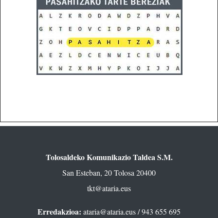
Tolosaldeko Komunikazio Taldea S.M.
San Esteban, 20 Tolosa 20400
tkt@ataria.eus
Erredakzioa:
ataria@ataria.eus
/ 943 655 695