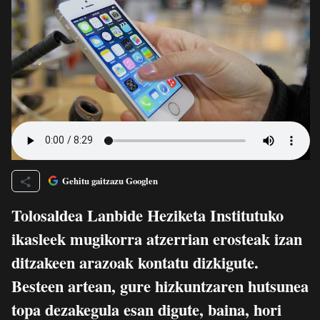
Gehitu gaitzazu Googlen
Tolosaldea Lanbide Heziketa Institutuko
ikasleek mugikorra atzerrian erosteak izan
ditzakeen arazoak kontatu dizkigute.
Besteen artean, gure hizkuntzaren hutsunea
topa dezakegula esan digute, baina, hori