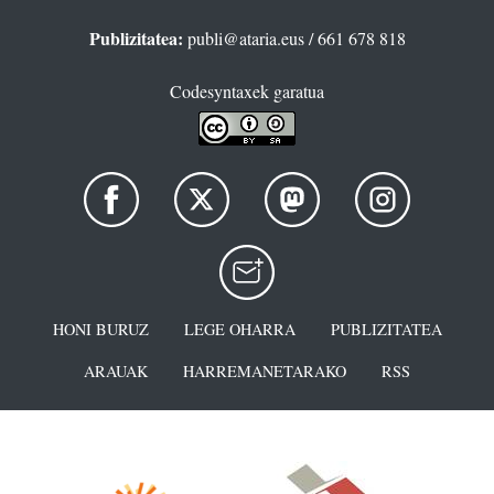
Publizitatea:
publi@ataria.eus
/ 661 678 818
Codesyntaxek garatua
HONI BURUZ
LEGE OHARRA
PUBLIZITATEA
ARAUAK
HARREMANETARAKO
RSS