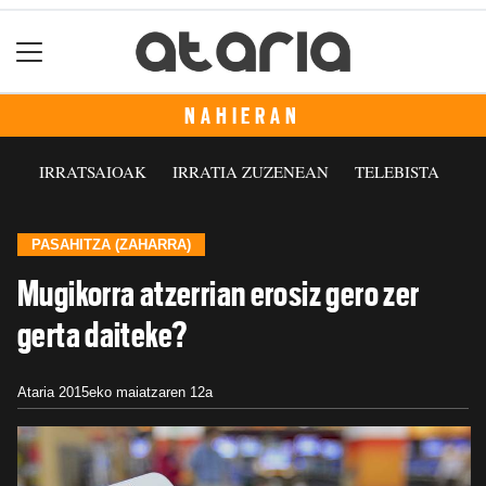
NAHIERAN
IRRATSAIOAK
IRRATIA ZUZENEAN
TELEBISTA
PASAHITZA (ZAHARRA)
Mugikorra atzerrian erosiz gero zer
gerta daiteke?
Ataria
2015eko maiatzaren 12a