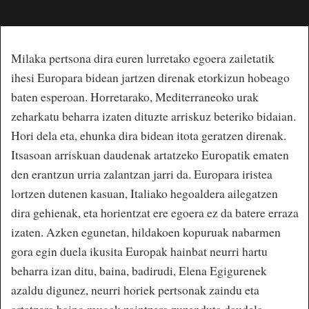
Milaka pertsona dira euren lurretako egoera zailetatik
ihesi Europara bidean jartzen direnak etorkizun hobeago
baten esperoan. Horretarako, Mediterraneoko urak
zeharkatu beharra izaten dituzte arriskuz beteriko bidaian.
Hori dela eta, ehunka dira bidean itota geratzen direnak.
Itsasoan arriskuan daudenak artatzeko Europatik ematen
den erantzun urria zalantzan jarri da. Europara iristea
lortzen dutenen kasuan, Italiako hegoaldera ailegatzen
dira gehienak, eta horientzat ere egoera ez da batere erraza
izaten. Azken egunetan, hildakoen kopuruak nabarmen
gora egin duela ikusita Europak hainbat neurri hartu
beharra izan ditu, baina, badirudi, Elena Egigurenek
azaldu digunez, neurri horiek pertsonak zaindu eta
artatzera baino mugak zaintzera zuzenduta daudela.