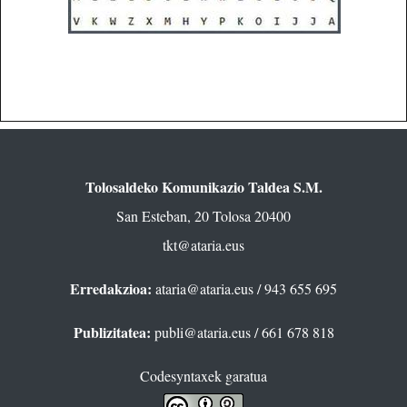
Tolosaldeko Komunikazio Taldea S.M.
San Esteban, 20 Tolosa 20400
tkt@ataria.eus
Erredakzioa:
ataria@ataria.eus
/ 943 655 695
Publizitatea:
publi@ataria.eus
/ 661 678 818
Codesyntaxek garatua