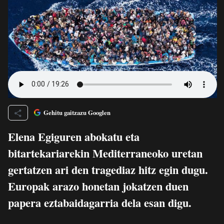
Gehitu gaitzazu Googlen
Elena Egiguren abokatu eta
bitartekariarekin Mediterraneoko uretan
gertatzen ari den tragediaz hitz egin dugu.
Europak arazo honetan jokatzen duen
papera eztabaidagarria dela esan digu.