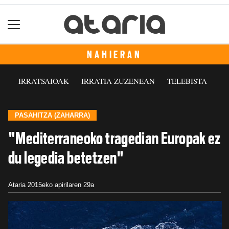
NAHIERAN
IRRATSAIOAK
IRRATIA ZUZENEAN
TELEBISTA
PASAHITZA (ZAHARRA)
"Mediterraneoko tragedian Europak ez
du legedia betetzen"
Ataria
2015eko apirilaren 29a