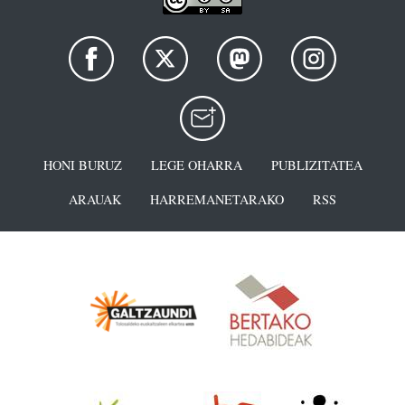
HONI BURUZ
LEGE OHARRA
PUBLIZITATEA
ARAUAK
HARREMANETARAKO
RSS