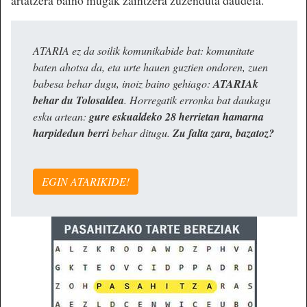
ATARIA ez da soilik komunikabide bat: komunitate
baten ahotsa da, eta urte hauen guztien ondoren, zuen
babesa behar dugu, inoiz baino gehiago:
ATARIAk
behar du Tolosaldea
. Horregatik erronka bat daukagu
esku artean:
gure eskualdeko 28 herrietan hamarna
harpidedun berri
behar ditugu.
Zu falta zara, bazatoz?
EGIN ATARIKIDE!