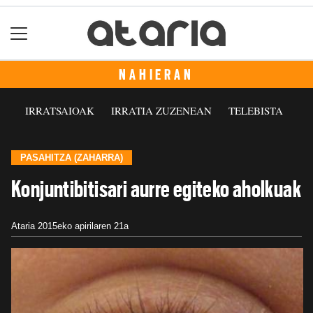
NAHIERAN
IRRATSAIOAK
IRRATIA ZUZENEAN
TELEBISTA
PASAHITZA (ZAHARRA)
Konjuntibitisari aurre egiteko aholkuak
Ataria
2015eko apirilaren 21a