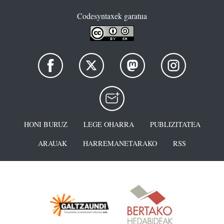
Codesyntaxek garatua
HONI BURUZ
LEGE OHARRA
PUBLIZITATEA
ARAUAK
HARREMANETARAKO
RSS