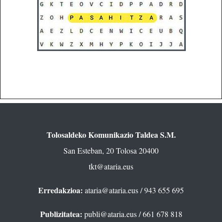
Tolosaldeko Komunikazio Taldea S.M.
San Esteban, 20 Tolosa 20400
tkt@ataria.eus
Erredakzioa:
ataria@ataria.eus
/ 943 655 695
Publizitatea:
publi@ataria.eus
/ 661 678 818