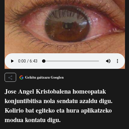
Gehitu gaitzazu Googlen
Jose Angel Kristobalena homeopatak
konjuntibitisa nola sendatu azaldu digu.
Kolirio bat egiteko eta hura aplikatzeko
modua kontatu digu.