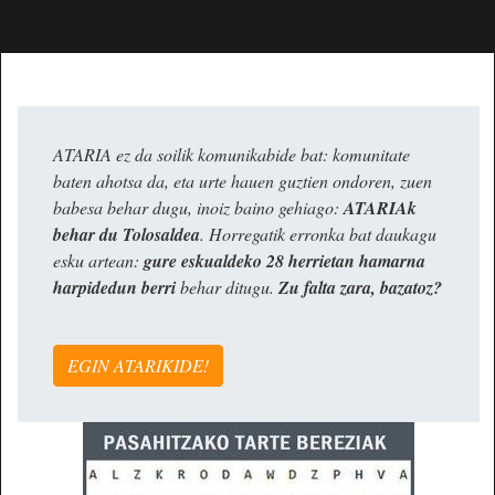
ATARIA ez da soilik komunikabide bat: komunitate
baten ahotsa da, eta urte hauen guztien ondoren, zuen
babesa behar dugu, inoiz baino gehiago:
ATARIAk
behar du Tolosaldea
. Horregatik erronka bat daukagu
esku artean:
gure eskualdeko 28 herrietan hamarna
harpidedun berri
behar ditugu.
Zu falta zara, bazatoz?
EGIN ATARIKIDE!