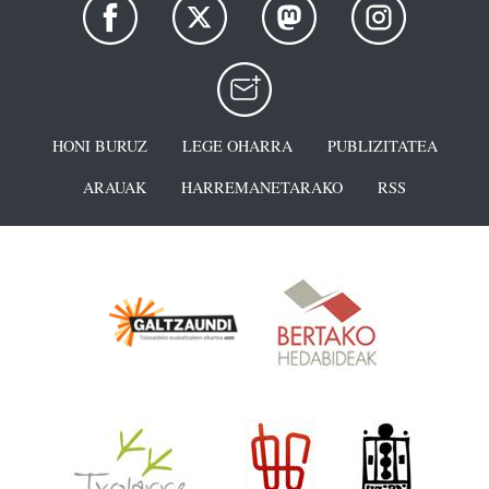
HONI BURUZ
LEGE OHARRA
PUBLIZITATEA
ARAUAK
HARREMANETARAKO
RSS