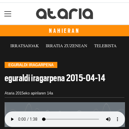
NAHIERAN
IRRATSAIOAK
IRRATIA ZUZENEAN
TELEBISTA
EGURALDI IRAGARPENA
eguraldi iragarpena 2015-04-14
Ataria
2015eko apirilaren 14a