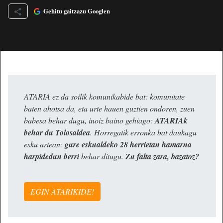
Gehitu gaitzazu Googlen
ATARIA ez da soilik komunikabide bat: komunitate
baten ahotsa da, eta urte hauen guztien ondoren, zuen
babesa behar dugu, inoiz baino gehiago:
ATARIAk
behar du Tolosaldea
. Horregatik erronka bat daukagu
esku artean:
gure eskualdeko 28 herrietan hamarna
harpidedun berri
behar ditugu.
Zu falta zara, bazatoz?
EGIN ATARIKIDE!