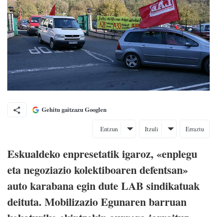
Gehitu gaitzazu Googlen
Entzun
Itzuli
Erraztu
Eskualdeko enpresetatik igaroz, «enplegu
eta negoziazio kolektiboaren defentsan»
auto karabana egin dute LAB sindikatuak
deituta. Mobilizazio Egunaren barruan