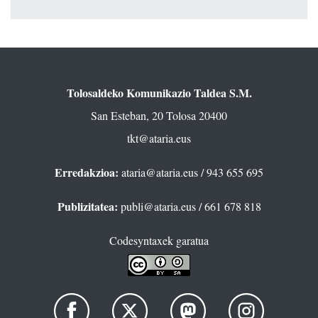
Tolosaldeko Komunikazio Taldea S.M.
San Esteban, 20 Tolosa 20400
tkt@ataria.eus
Erredakzioa:
ataria@ataria.eus
/ 943 655 695
Publizitatea:
publi@ataria.eus
/ 661 678 818
Codesyntaxek garatua