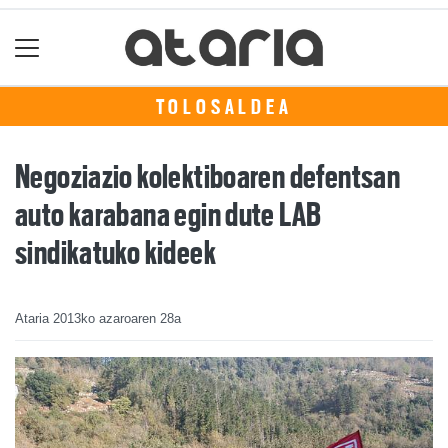
TOLOSALDEA
Negoziazio kolektiboaren defentsan
auto karabana egin dute LAB
sindikatuko kideek
Ataria
2013ko azaroaren 28a