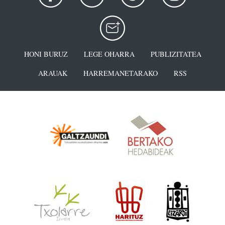
HONI BURUZ
LEGE OHARRA
PUBLIZITATEA
ARAUAK
HARREMANETARAKO
RSS