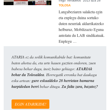
Iñigo Terradillos
2013 aza 26
TOLOSA
Langabeziaren salaketa egin
eta enplegu duina sortuko
duten neurriak aldarrikatzeko
helburuz, Mobilizazio Eguna
antolatu du LAB sindikatuak.
Enplegu …
ATARIA ez da soilik komunikabide bat: komunitate
baten ahotsa da, eta urte hauen guztien ondoren, zuen
babesa behar dugu, inoiz baino gehiago:
ATARIAk
behar du Tolosaldea
. Horregatik erronka bat daukagu
esku artean:
gure eskualdeko 28 herrietan hamarna
harpidedun berri
behar ditugu.
Zu falta zara, bazatoz?
EGIN ATARIKIDE!