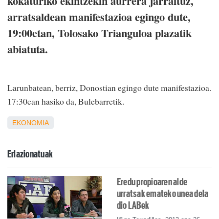
kokaturiko ekintzekin aurrera jarraituz,
arratsaldean manifestazioa egingo dute,
19:00etan, Tolosako Trianguloa plazatik
abiatuta.
Larunbatean, berriz, Donostian egingo dute manifestazioa.
17:30ean hasiko da, Bulebarretik.
EKONOMIA
Erlazionatuak
Eredu propioaren alde
urratsak emateko unea dela
dio LABek