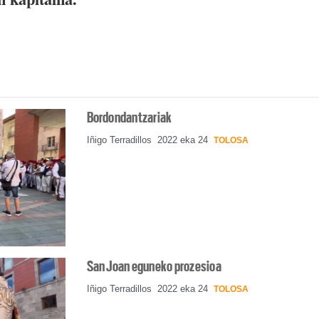
Bordondantzariak
Iñigo Terradillos
2022 eka 24
TOLOSA
San Joan eguneko prozesioa
Iñigo Terradillos
2022 eka 24
TOLOSA