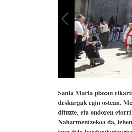
Santa Maria plazan elkart
deskargak egin ostean. Me
dituzte, eta ondoren etorr
Nabarmentzekoa da, lehen
izan dela bordondantzarie