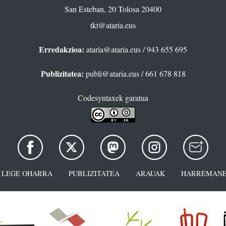
San Esteban, 20 Tolosa 20400
tkt@ataria.eus
Erredakzioa:
ataria@ataria.eus
/ 943 655 695
Publizitatea:
publi@ataria.eus
/ 661 678 818
Codesyntaxek garatua
LEGE OHARRA
PUBLIZITATEA
ARAUAK
HARREMANE