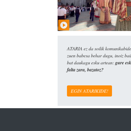
ATARIA ez da soilik komunikabide 
zuen babesa behar dugu, inoiz ba
bat daukagu esku artean:
gure es
falta zara, bazatoz?
EGIN ATARIKIDE!