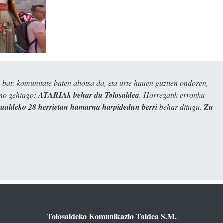
bat: komunitate baten ahotsa da, eta urte hauen guztien ondoren,
ino gehiago:
ATARIAk behar du Tolosaldea
. Horregatik erronka
kualdeko 28 herrietan hamarna harpidedun berri
behar ditugu.
Zu
Tolosaldeko Komunikazio Taldea S.M.