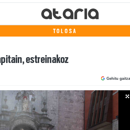
TOLOSA
itain, estreinakoz
Gehitu gaitz