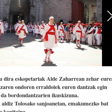
u dira eskopetariak Alde Zaharrean zehar eure
zaren ondoren erraldoiek euren dantzak egin
i da bordondantzarien ikuskizuna.
 aldiz Tolosako sanjoanetan, emakumezko bat
n kapitaina.