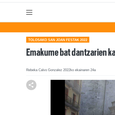
TOLOSAKO SAN JOAN FESTAK 2022
Emakume bat dantzarien kap
Rebeka Calvo Gonzalez
2022ko ekainaren 24a