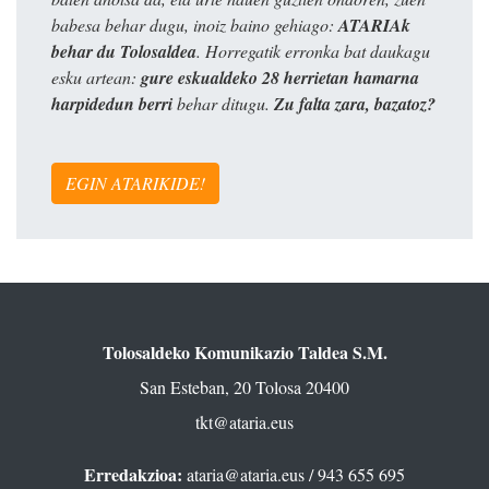
babesa behar dugu, inoiz baino gehiago:
ATARIAk
behar du Tolosaldea
. Horregatik erronka bat daukagu
esku artean:
gure eskualdeko 28 herrietan hamarna
harpidedun berri
behar ditugu.
Zu falta zara, bazatoz?
EGIN ATARIKIDE!
Tolosaldeko Komunikazio Taldea S.M.
San Esteban, 20 Tolosa 20400
tkt@ataria.eus
Erredakzioa:
ataria@ataria.eus
/ 943 655 695