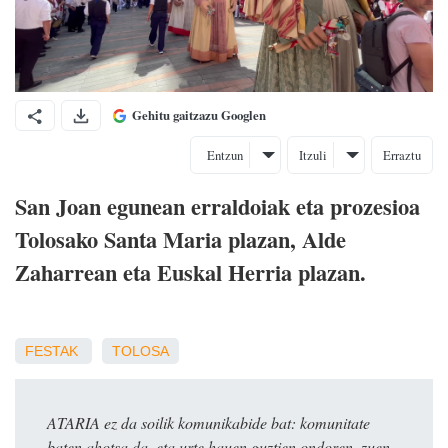
Gehitu gaitzazu Googlen
Entzun
Itzuli
Erraztu
San Joan egunean erraldoiak eta prozesioa
Tolosako Santa Maria plazan, Alde
Zaharrean eta Euskal Herria plazan.
FESTAK
TOLOSA
ATARIA ez da soilik komunikabide bat: komunitate
baten ahotsa da, eta urte hauen guztien ondoren, zuen