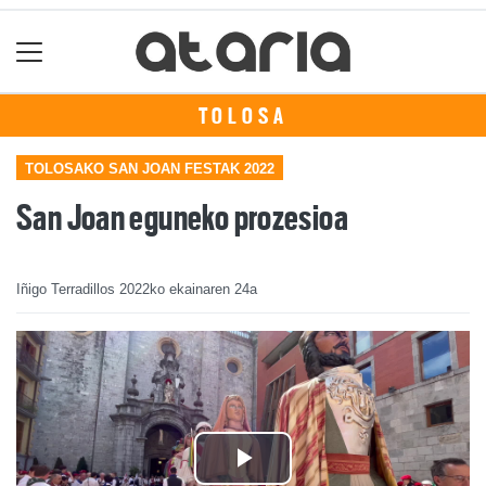
TOLOSA
TOLOSAKO SAN JOAN FESTAK 2022
San Joan eguneko prozesioa
Iñigo Terradillos
2022ko ekainaren 24a