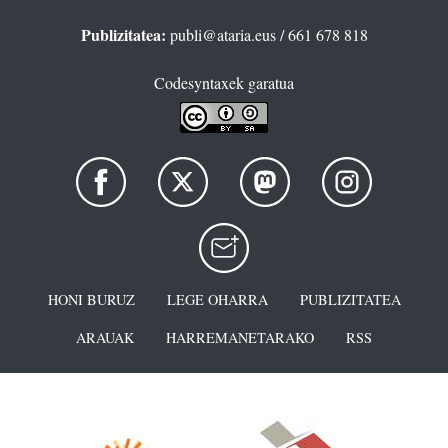
Publizitatea:
publi@ataria.eus
/ 661 678 818
Codesyntaxek garatua
HONI BURUZ
LEGE OHARRA
PUBLIZITATEA
ARAUAK
HARREMANETARAKO
RSS