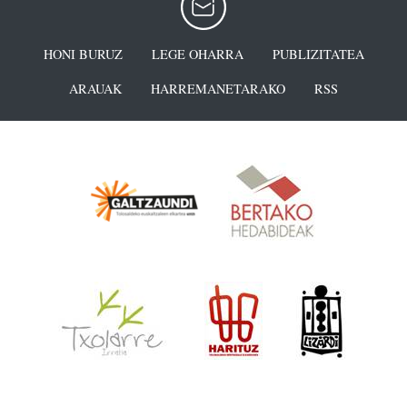
HONI BURUZ
LEGE OHARRA
PUBLIZITATEA
ARAUAK
HARREMANETARAKO
RSS