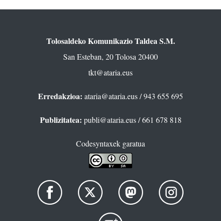
Tolosaldeko Komunikazio Taldea S.M.
San Esteban, 20 Tolosa 20400
tkt@ataria.eus
Erredakzioa:
ataria@ataria.eus
/ 943 655 695
Publizitatea:
publi@ataria.eus
/ 661 678 818
Codesyntaxek garatua