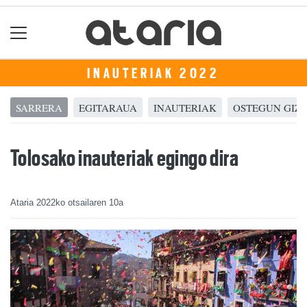
INAUTERIAK 2022
SARRERA
EGITARAUA
INAUTERIAK
OSTEGUN GIZ
Tolosako inauteriak egingo dira
Ataria
2022ko otsailaren 10a