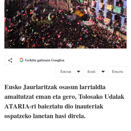
Gehitu gaitzazu Googlen
Entzun
Itzuli
Erraztu
Eusko Jaurlaritzak osasun larrialdia
amaitutzat eman eta gero, Tolosako Udalak
ATARIA-ri baieztatu dio inauteriak
ospatzeko lanetan hasi direla.