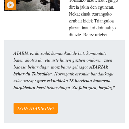
direla jakin den egunean,
Nekaezinak txarangako
zenbait kidek Trianguloa
plazan inauteri doinuak jo
dituzte. Berez urtebet…
ATARIA ez da soilik komunikabide bat: komunitate
baten ahotsa da, eta urte hauen guztien ondoren, zuen
babesa behar dugu, inoiz baino gehiago:
ATARIAk
behar du Tolosaldea
. Horregatik erronka bat daukagu
esku artean:
gure eskualdeko 28 herrietan hamarna
harpidedun berri
behar ditugu.
Zu falta zara, bazatoz?
EGIN ATARIKIDE!