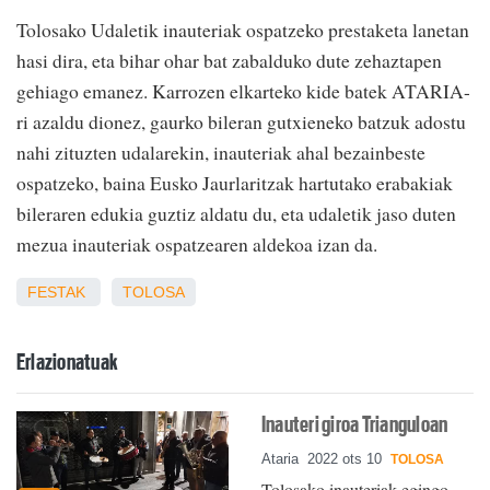
Tolosako Udaletik inauteriak ospatzeko prestaketa lanetan
hasi dira, eta bihar ohar bat zabalduko dute zehaztapen
gehiago emanez. Karrozen elkarteko kide batek ATARIA-
ri azaldu dionez, gaurko bileran gutxieneko batzuk adostu
nahi zituzten udalarekin, inauteriak ahal bezainbeste
ospatzeko, baina Eusko Jaurlaritzak hartutako erabakiak
bileraren edukia guztiz aldatu du, eta udaletik jaso duten
mezua inauteriak ospatzearen aldekoa izan da.
FESTAK
TOLOSA
Erlazionatuak
Inauteri giroa Trianguloan
Ataria
2022 ots 10
TOLOSA
Tolosako inauteriak egingo