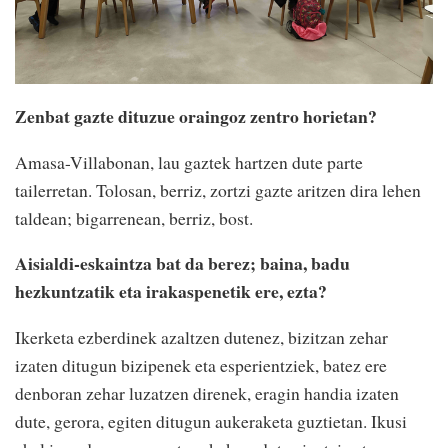
Zenbat gazte dituzue oraingoz zentro horietan?
Amasa-Villabonan, lau gaztek hartzen dute parte
tailerretan. Tolosan, berriz, zortzi gazte aritzen dira lehen
taldean; bigarrenean, berriz, bost.
Aisialdi-eskaintza bat da berez; baina, badu
hezkuntzatik eta irakaspenetik ere, ezta?
Ikerketa ezberdinek azaltzen dutenez, bizitzan zehar
izaten ditugun bizipenek eta esperientziek, batez ere
denboran zehar luzatzen direnek, eragin handia izaten
dute, gerora, egiten ditugun aukeraketa guztietan. Ikusi