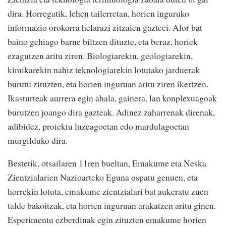
dira. Horregatik, lehen tailerretan, horien inguruko
informazio orokorra helarazi zitzaien gazteei. Alor bat
baino gehiago barne biltzen dituzte, eta beraz, horiek
ezagutzen aritu ziren. Biologiarekin, geologiarekin,
kimikarekin nahiz teknologiarekin lotutako jarduerak
burutu zituzten, eta horien inguruan aritu ziren ikertzen.
Ikasturteak aurrera egin ahala, gainera, lan konplexuagoak
burutzen joango dira gazteak. Adinez zaharrenak direnak,
adibidez, proiektu luzeagoetan edo mardulagoetan
murgilduko dira.
Bestetik, otsailaren 11ren bueltan, Emakume eta Neska
Zientzialarien Nazioarteko Eguna ospatu genuen, eta
horrekin lotuta, emakume zientzialari bat aukeratu zuen
talde bakoitzak, eta horien inguruan arakatzen aritu ginen.
Esperimentu ezberdinak egin zituzten emakume horien