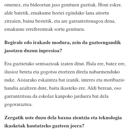
omenez, eta bideoetan jaso genituen guztiak. Honi esker,
alde batetik, emakume horiei egindako lana aitortu
zitzaien, baina bestetik, eta are garrantzitsuagoa dena,
emakume erreferenteak sortu genituen.
Begirale edo irakasle modura, zein da gazteengandik
jasotzen duzun inpresioa?
Era guztietako sentsazioak izaten ditut. Hala ere, batez ere,
ilusioz beteta eta gogotsu etortzen direla nabarmenduko
nuke. Aisiarako eskaintza bat izanik, interes eta motibazio
handia azaltzen dute, baita ikasteko ere. Aldi berean, oso
garrantzitsua da eskolaz kanpoko jarduera bat dela
gogoraraztea.
Zergatik uste duzu dela baxua zientzia eta teknologia
ikasketak hautatzeko gazteen joera?