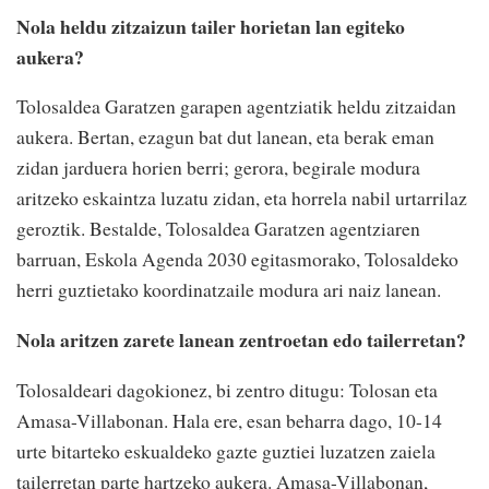
Nola heldu zitzaizun tailer horietan lan egiteko
aukera?
Tolosaldea Garatzen garapen agentziatik heldu zitzaidan
aukera. Bertan, ezagun bat dut lanean, eta berak eman
zidan jarduera horien berri; gerora, begirale modura
aritzeko eskaintza luzatu zidan, eta horrela nabil urtarrilaz
geroztik. Bestalde, Tolosaldea Garatzen agentziaren
barruan, Eskola Agenda 2030 egitasmorako, Tolosaldeko
herri guztietako koordinatzaile modura ari naiz lanean.
Nola aritzen zarete lanean zentroetan edo tailerretan?
Tolosaldeari dagokionez, bi zentro ditugu: Tolosan eta
Amasa-Villabonan. Hala ere, esan beharra dago, 10-14
urte bitarteko eskualdeko gazte guztiei luzatzen zaiela
tailerretan parte hartzeko aukera. Amasa-Villabonan,