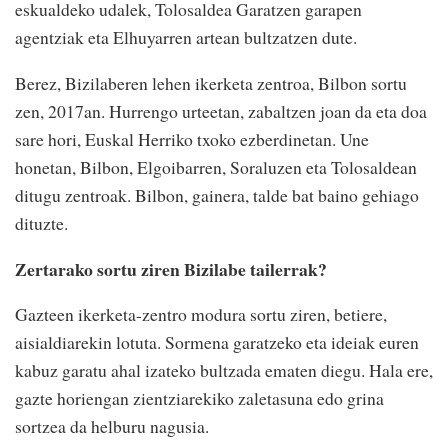
eskualdeko udalek, Tolosaldea Garatzen garapen
agentziak eta Elhuyarren artean bultzatzen dute.
Berez, Bizilaberen lehen ikerketa zentroa, Bilbon sortu
zen, 2017an. Hurrengo urteetan, zabaltzen joan da eta doa
sare hori, Euskal Herriko txoko ezberdinetan. Une
honetan, Bilbon, Elgoibarren, Soraluzen eta Tolosaldean
ditugu zentroak. Bilbon, gainera, talde bat baino gehiago
dituzte.
Zertarako sortu ziren Bizilabe tailerrak?
Gazteen ikerketa-zentro modura sortu ziren, betiere,
aisialdiarekin lotuta. Sormena garatzeko eta ideiak euren
kabuz garatu ahal izateko bultzada ematen diegu. Hala ere,
gazte horiengan zientziarekiko zaletasuna edo grina
sortzea da helburu nagusia.