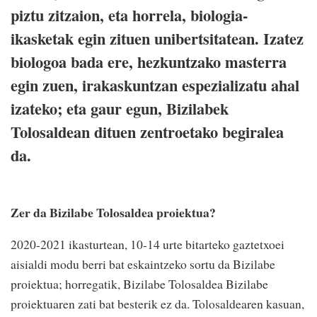
piztu zitzaion, eta horrela, biologia-
ikasketak egin zituen unibertsitatean. Izatez
biologoa bada ere, hezkuntzako masterra
egin zuen, irakaskuntzan espezializatu ahal
izateko; eta gaur egun, Bizilabek
Tolosaldean dituen zentroetako begiralea
da.
Zer da Bizilabe Tolosaldea proiektua?
2020-2021 ikasturtean, 10-14 urte bitarteko gaztetxoei
aisialdi modu berri bat eskaintzeko sortu da Bizilabe
proiektua; horregatik, Bizilabe Tolosaldea Bizilabe
proiektuaren zati bat besterik ez da. Tolosaldearen kasuan,