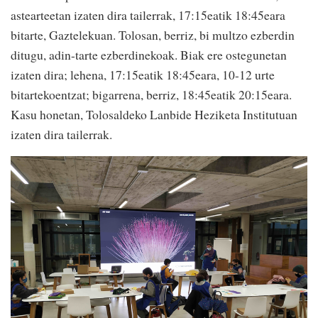
astearteetan izaten dira tailerrak, 17:15eatik 18:45eara
bitarte, Gaztelekuan. Tolosan, berriz, bi multzo ezberdin
ditugu, adin-tarte ezberdinekoak. Biak ere ostegunetan
izaten dira; lehena, 17:15eatik 18:45eara, 10-12 urte
bitartekoentzat; bigarrena, berriz, 18:45eatik 20:15eara.
Kasu honetan, Tolosaldeko Lanbide Heziketa Institutuan
izaten dira tailerrak.