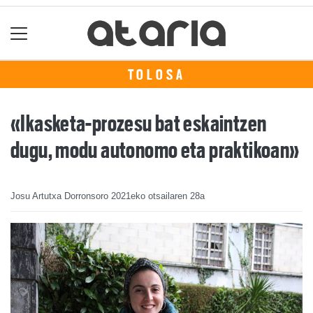
TOLOSA
«Ikasketa-prozesu bat eskaintzen
dugu, modu autonomo eta praktikoan»
Josu Artutxa Dorronsoro
2021eko otsailaren 28a