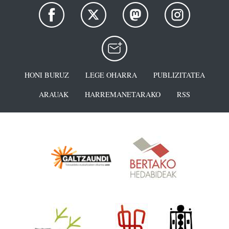
HONI BURUZ
LEGE OHARRA
PUBLIZITATEA
ARAUAK
HARREMANETARAKO
RSS