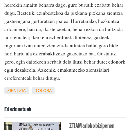
horrekin amaitu beharra dago, gure burutik ezabatu behar
dugu. Bestetik, ezinbestekoa da pixkana-pixkana zientzia
gazteengana gerturatzen joatea. Horretarako, hezkuntza
arloan ere, hau da, ikastetxeetan, beharrezkoa da bultzada
hori ematea; ikerketa ezberdinek diotenez, gazteek
inguruan izan duten zientzia-kantitatea baita, gero bide
hori hartu ala ez erabakitzeko gakoetako bat. Gustatuz
gero, egin daitekeen zerbait dela ikusi behar dute; edonork
egin dezakeela. Azkenik, emakumezko zientzialari
erreferenteak behar ditugu.
ZIENTZIA
TOLOSA
Erlazionatuak
ZTIAM arloko bizipenen