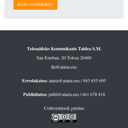
EGIN ATARIKIDE!
Tolosaldeko Komunikazio Taldea S.M.
San Esteban, 20 Tolosa 20400
tkt@ataria.eus
Erredakzioa:
ataria@ataria.eus
/ 943 655 695
Publizitatea:
publi@ataria.eus
/ 661 678 818
Codesyntaxek garatua