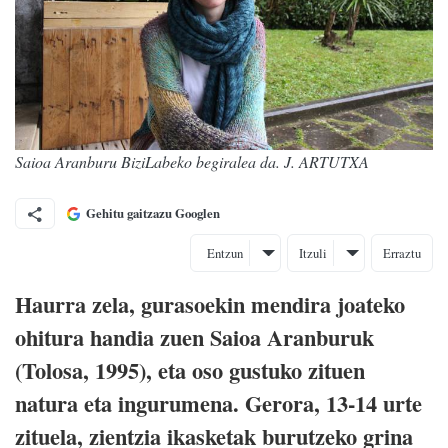
Saioa Aranburu BiziLabeko begiralea da. J. ARTUTXA
Gehitu gaitzazu Googlen
Entzun
Itzuli
Erraztu
Haurra zela, gurasoekin mendira joateko
ohitura handia zuen Saioa Aranburuk
(Tolosa, 1995), eta oso gustuko zituen
natura eta ingurumena. Gerora, 13-14 urte
zituela, zientzia ikasketak burutzeko grina