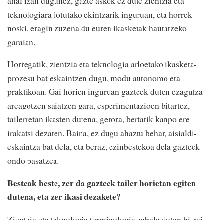
ahal izan dugunez, gazte askok ez dute zientzia eta
teknologiara lotutako ekintzarik inguruan, eta horrek
noski, eragin zuzena du euren ikasketak hautatzeko
garaian.
Horregatik, zientzia eta teknologia arloetako ikasketa-
prozesu bat eskaintzen dugu, modu autonomo eta
praktikoan. Gai horien inguruan gazteek duten ezagutza
areagotzen saiatzen gara, esperimentazioen bitartez,
tailerretan ikasten dutena, gerora, bertatik kanpo ere
irakatsi dezaten. Baina, ez dugu ahaztu behar, aisialdi-
eskaintza bat dela, eta beraz, ezinbestekoa dela gazteek
ondo pasatzea.
Besteak beste, zer da gazteek tailer horietan egiten
dutena, eta zer ikasi dezakete?
Zientzia eta teknologia terminologia zabala duten bi gai