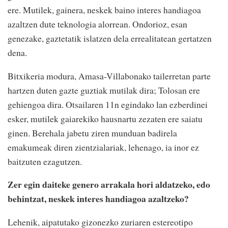
ere. Mutilek, gainera, neskek baino interes handiagoa
azaltzen dute teknologia alorrean. Ondorioz, esan
genezake, gaztetatik islatzen dela errealitatean gertatzen
dena.
Bitxikeria modura, Amasa-Villabonako tailerretan parte
hartzen duten gazte guztiak mutilak dira; Tolosan ere
gehiengoa dira. Otsailaren 11n egindako lan ezberdinei
esker, mutilek gaiarekiko hausnartu zezaten ere saiatu
ginen. Berehala jabetu ziren munduan badirela
emakumeak diren zientzialariak, lehenago, ia inor ez
baitzuten ezagutzen.
Zer egin daiteke genero arrakala hori aldatzeko, edo
behintzat, neskek interes handiagoa azaltzeko?
Lehenik, aipatutako gizonezko zuriaren estereotipo