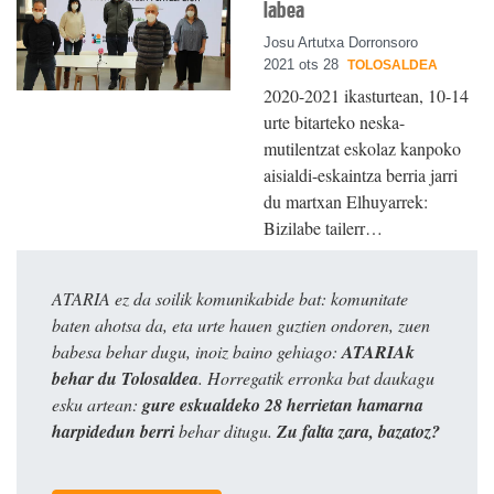
labea
Josu Artutxa Dorronsoro
2021 ots 28
TOLOSALDEA
2020-2021 ikasturtean, 10-14
urte bitarteko neska-
mutilentzat eskolaz kanpoko
aisialdi-eskaintza berria jarri
du martxan Elhuyarrek:
Bizilabe tailerr…
ATARIA ez da soilik komunikabide bat: komunitate
baten ahotsa da, eta urte hauen guztien ondoren, zuen
babesa behar dugu, inoiz baino gehiago:
ATARIAk
behar du Tolosaldea
. Horregatik erronka bat daukagu
esku artean:
gure eskualdeko 28 herrietan hamarna
harpidedun berri
behar ditugu.
Zu falta zara, bazatoz?