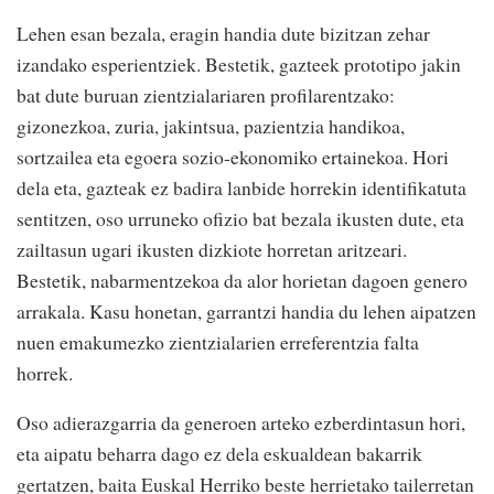
Lehen esan bezala, eragin handia dute bizitzan zehar
izandako esperientziek. Bestetik, gazteek prototipo jakin
bat dute buruan zientzialariaren profilarentzako:
gizonezkoa, zuria, jakintsua, pazientzia handikoa,
sortzailea eta egoera sozio-ekonomiko ertainekoa. Hori
dela eta, gazteak ez badira lanbide horrekin identifikatuta
sentitzen, oso urruneko ofizio bat bezala ikusten dute, eta
zailtasun ugari ikusten dizkiote horretan aritzeari.
Bestetik, nabarmentzekoa da alor horietan dagoen genero
arrakala. Kasu honetan, garrantzi handia du lehen aipatzen
nuen emakumezko zientzialarien erreferentzia falta
horrek.
Oso adierazgarria da generoen arteko ezberdintasun hori,
eta aipatu beharra dago ez dela eskualdean bakarrik
gertatzen, baita Euskal Herriko beste herrietako tailerretan