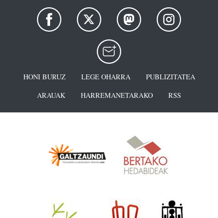
HONI BURUZ
LEGE OHARRA
PUBLIZITATEA
ARAUAK
HARREMANETARAKO
RSS