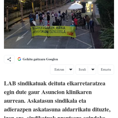
Gehitu gaitzazu Googlen
Entzun
Itzuli
Erraztu
LAB sindikatuak deituta elkarretaratzea
egin dute gaur Asuncion klinikaren
aurrean. Askatasun sindikala eta
adierazpen askatasuna aldarrikatu dituzte,
izan ere, sindikatuak prentsara egindako