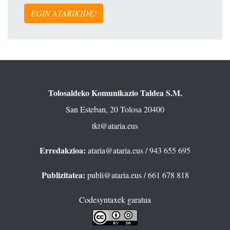
EGIN ATARIKIDE!
Tolosaldeko Komunikazio Taldea S.M.
San Esteban, 20 Tolosa 20400
tkt@ataria.eus
Erredakzioa:
ataria@ataria.eus
/ 943 655 695
Publizitatea:
publi@ataria.eus
/ 661 678 818
Codesyntaxek garatua