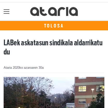
TOLOSA
LABek askatasun sindikala aldarrikatu
du
Ataria
2020ko azaroaren 30a