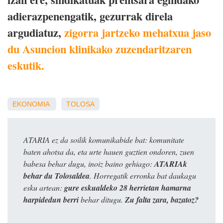
adierazpenengatik, gezurrak direla
argudiatuz,
zigorra jartzeko mehatxua jaso
du Asuncion klinikako zuzendaritzaren
eskutik.
EKONOMIA
TOLOSA
ATARIA ez da soilik komunikabide bat: komunitate
baten ahotsa da, eta urte hauen guztien ondoren, zuen
babesa behar dugu, inoiz baino gehiago:
ATARIAk
behar du Tolosaldea
. Horregatik erronka bat daukagu
esku artean:
gure eskualdeko 28 herrietan hamarna
harpidedun berri
behar ditugu.
Zu falta zara, bazatoz?