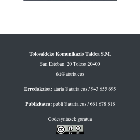
Tolosaldeko Komunikazio Taldea S.M.
San Esteban, 20 Tolosa 20400
tkt@ataria.eus
Erredakzioa:
ataria@ataria.eus
/ 943 655 695
Publizitatea:
publi@ataria.eus
/ 661 678 818
Codesyntaxek garatua