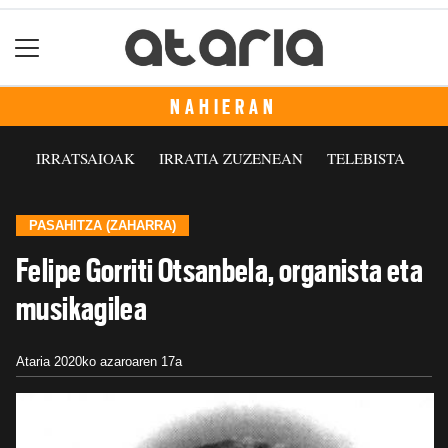
NAHIERAN
IRRATSAIOAK
IRRATIA ZUZENEAN
TELEBISTA
PASAHITZA (ZAHARRA)
Felipe Gorriti Otsanbela, organista eta
musikagilea
Ataria
2020ko azaroaren 17a