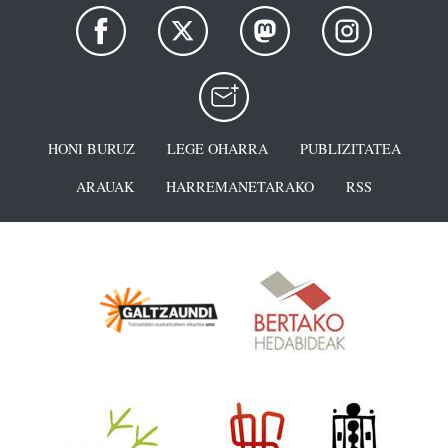
HONI BURUZ
LEGE OHARRA
PUBLIZITATEA
ARAUAK
HARREMANETARAKO
RSS