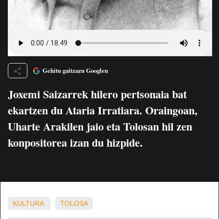
Gehitu gaitzazu Googlen
Joxemi Saizarrek hilero pertsonaia bat
ekartzen du Ataria Irratiara. Oraingoan,
Uharte Arakilen jaio eta Tolosan hil zen
konpositorea izan du hizpide.
KULTURA
TOLOSA