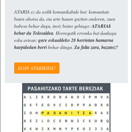
ATARIA ez da soilik komunikabide bat: komunitate
baten ahotsa da, eta urte hauen guztien ondoren, zuen
babesa behar dugu, inoiz baino gehiago:
ATARIAk
behar du Tolosaldea
. Horregatik erronka bat daukagu
esku artean:
gure eskualdeko 28 herrietan hamarna
harpidedun berri
behar ditugu.
Zu falta zara, bazatoz?
EGIN ATARIKIDE!