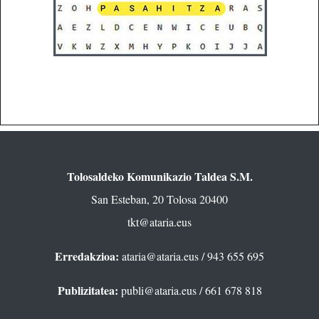
Tolosaldeko Komunikazio Taldea S.M.
San Esteban, 20 Tolosa 20400
tkt@ataria.eus
Erredakzioa:
ataria@ataria.eus
/ 943 655 695
Publizitatea:
publi@ataria.eus
/ 661 678 818