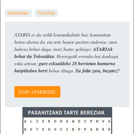
OSASUNA
TOLOSA
ATARIA ez da soilik komunikabide bat: komunitate
baten ahotsa da, eta urte hauen guztien ondoren, zuen
babesa behar dugu, inoiz baino gehiago:
ATARIAk
behar du Tolosaldea
. Horregatik erronka bat daukagu
esku artean:
gure eskualdeko 28 herrietan hamarna
harpidedun berri
behar ditugu.
Zu falta zara, bazatoz?
EGIN ATARIKIDE!