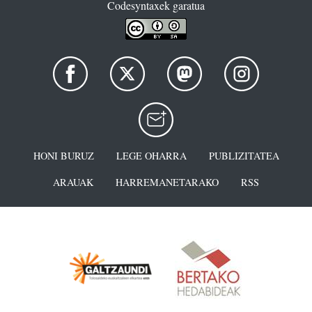
Codesyntaxek garatua
HONI BURUZ
LEGE OHARRA
PUBLIZITATEA
ARAUAK
HARREMANETARAKO
RSS