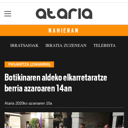
NAHIERAN
IRRATSAIOAK
IRRATIA ZUZENEAN
TELEBISTA
PASAHITZA (ZAHARRA)
Botikinaren aldeko elkarretaratze
berria azaroaren 14an
Ataria
2020ko azaroaren 10a