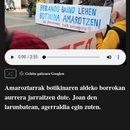
Gehitu gaitzazu Googlen
Amaroztarrak botikinaren aldeko borrokan
aurrera jarraitzen dute. Joan den
larunbatean, agerraldia egin zuten.