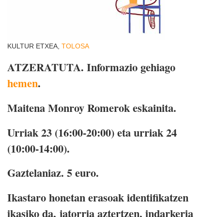
KULTUR ETXEA,
TOLOSA
ATZERATUTA. Informazio gehiago
hemen
.
Maitena Monroy Romerok eskainita.
Urriak 23 (16:00-20:00) eta urriak 24
(10:00-14:00).
Gaztelaniaz. 5 euro.
Ikastaro honetan erasoak identifikatzen
ikasiko da, jatorria aztertzen, indarkeria