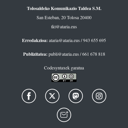
Tolosaldeko Komunikazio Taldea S.M.
San Esteban, 20 Tolosa 20400
tkt@ataria.eus
Erredakzioa:
ataria@ataria.eus
/ 943 655 695
Publizitatea:
publi@ataria.eus
/ 661 678 818
Codesyntaxek garatua