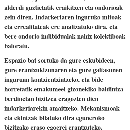
alderdi guztietatik eraikitzen eta ondorioak
zein diren. Indarkeriaren inguruko mitoak
eta errealitateak ere analizatuko dira, eta
bere ondorio indibidualak nahiz kolektiboak
baloratu.
Espazio bat sortuko da gure eskubideen,
gure erantzukizunaren eta gure gaitasunen
inguruan kontzientziatzeko, eta bide
horretatik emakumeei gizonekiko baldintza
berdinetan bizitzea eragozten dien
indarkeriarekin amaitzeko. Mekanismoak
eta ekintzak bilatuko dira eguneroko
bizitzako eraso egoerei erantzuteko.