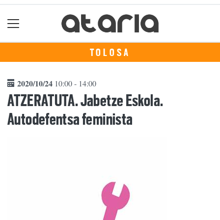
TOLOSA
2020/10/24
10:00 - 14:00
ATZERATUTA. Jabetze Eskola.
Autodefentsa feminista