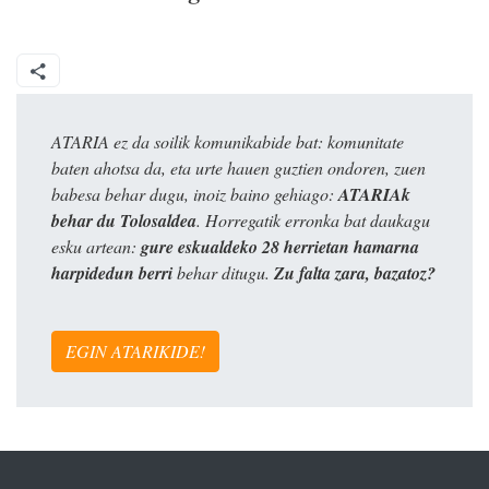
ATARIA ez da soilik komunikabide bat: komunitate
baten ahotsa da, eta urte hauen guztien ondoren, zuen
babesa behar dugu, inoiz baino gehiago:
ATARIAk
behar du Tolosaldea
. Horregatik erronka bat daukagu
esku artean:
gure eskualdeko 28 herrietan hamarna
harpidedun berri
behar ditugu.
Zu falta zara, bazatoz?
EGIN ATARIKIDE!