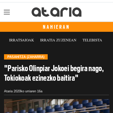
NAHIERAN
IRRATSAIOAK
IRRATIA ZUZENEAN
TELEBISTA
PASAHITZA (ZAHARRA)
"Parisko Olinpiar Jokoei begira nago,
Tokiokoak ezinezko baitira"
Ataria
2020ko urriaren 16a