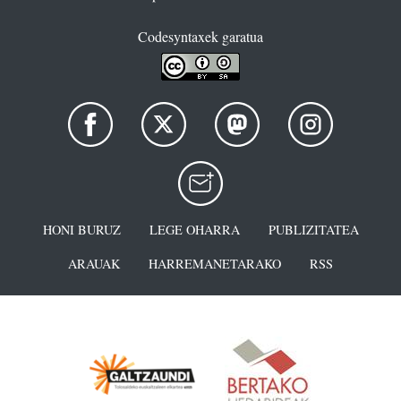
Codesyntaxek garatua
HONI BURUZ
LEGE OHARRA
PUBLIZITATEA
ARAUAK
HARREMANETARAKO
RSS