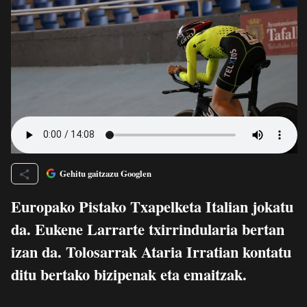
Gehitu gaitzazu Googlen
Europako Pistako Txapelketa Italian jokatu
da. Eukene Larrarte txirrindularia bertan
izan da. Tolosarrak Ataria Irratian kontatu
ditu bertako bizipenak eta emaitzak.