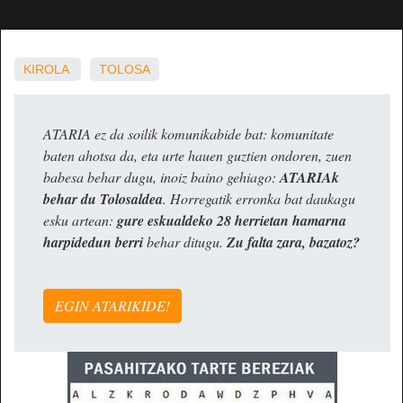
KIROLA
TOLOSA
ATARIA ez da soilik komunikabide bat: komunitate
baten ahotsa da, eta urte hauen guztien ondoren, zuen
babesa behar dugu, inoiz baino gehiago:
ATARIAk
behar du Tolosaldea
. Horregatik erronka bat daukagu
esku artean:
gure eskualdeko 28 herrietan hamarna
harpidedun berri
behar ditugu.
Zu falta zara, bazatoz?
EGIN ATARIKIDE!