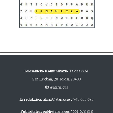
Tolosaldeko Komunikazio Taldea S.M.
San Esteban, 20 Tolosa 20400
tkt@ataria.eus
Erredakzioa:
ataria@ataria.eus
/ 943 655 695
Publizitatea:
publi@ataria.eus
/ 661 678 818