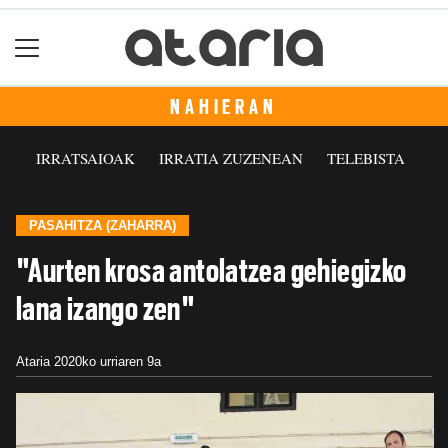
NAHIERAN
IRRATSAIOAK
IRRATIA ZUZENEAN
TELEBISTA
PASAHITZA (ZAHARRA)
"Aurten krosa antolatzea gehiegizko
lana izango zen"
Ataria
2020ko urriaren 9a