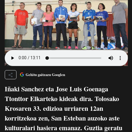
Gehitu gaitzazu Googlen
Iñaki Sanchez eta Jose Luis Goenaga
Ttonttor Elkarteko kideak dira. Tolosako
Krosaren 33. edizioa urriaren 12an
korritzekoa zen, San Esteban auzoko aste
kulturalari hasiera emanaz. Guztia geratu