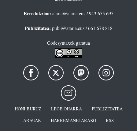
Erredakzioa:
ataria@ataria.eus
/ 943 655 695
Publizitatea:
publi@ataria.eus
/ 661 678 818
Codesyntaxek garatua
HONI BURUZ
LEGE OHARRA
PUBLIZITATEA
ARAUAK
HARREMANETARAKO
RSS