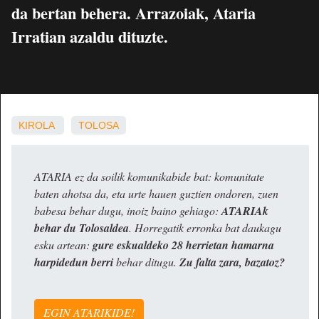
da bertan behera. Arrazoiak, Ataria
Irratian azaldu dituzte.
KIROLA
TOLOSA
ATARIA ez da soilik komunikabide bat: komunitate
baten ahotsa da, eta urte hauen guztien ondoren, zuen
babesa behar dugu, inoiz baino gehiago:
ATARIAk
behar du Tolosaldea
. Horregatik erronka bat daukagu
esku artean:
gure eskualdeko 28 herrietan hamarna
harpidedun berri
behar ditugu.
Zu falta zara, bazatoz?
EGIN ATARIKIDE!