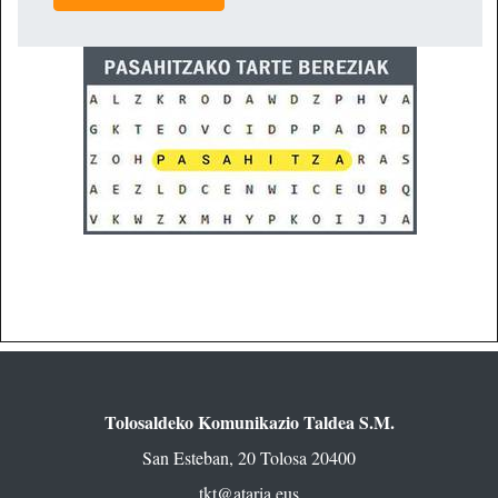
Tolosaldeko Komunikazio Taldea S.M.
San Esteban, 20 Tolosa 20400
tkt@ataria.eus