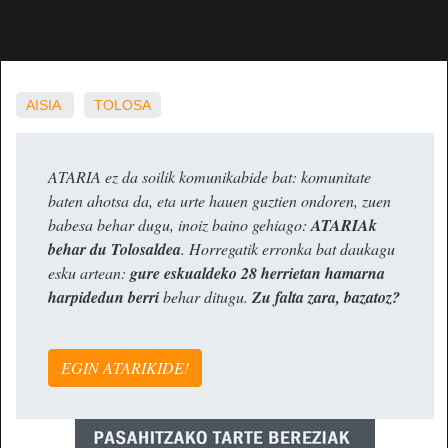
AISIA
TOLOSA
ATARIA ez da soilik komunikabide bat: komunitate
baten ahotsa da, eta urte hauen guztien ondoren, zuen
babesa behar dugu, inoiz baino gehiago:
ATARIAk
behar du Tolosaldea
. Horregatik erronka bat daukagu
esku artean:
gure eskualdeko 28 herrietan hamarna
harpidedun berri
behar ditugu.
Zu falta zara, bazatoz?
EGIN ATARIKIDE!