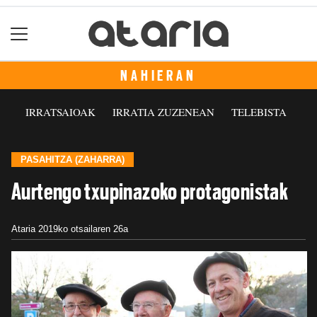
NAHIERAN
IRRATSAIOAK
IRRATIA ZUZENEAN
TELEBISTA
PASAHITZA (ZAHARRA)
Aurtengo txupinazoko protagonistak
Ataria
2019ko otsailaren 26a