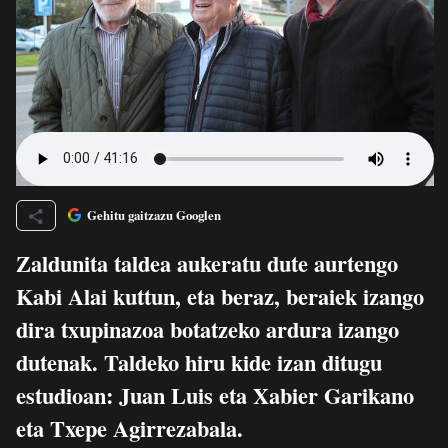
Gehitu gaitzazu Googlen
Zaldunita taldea aukeratu dute aurtengo
Kabi Alai kuttun, eta beraz, beraiek izango
dira txupinazoa botatzeko ardura izango
dutenak. Taldeko hiru kide izan ditugu
estudioan: Juan Luis eta Xabier Garikano
eta Txepe Agirrezabala.