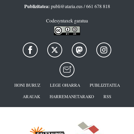
Publizitatea:
publi@ataria.eus
/ 661 678 818
Codesyntaxek garatua
HONI BURUZ
LEGE OHARRA
PUBLIZITATEA
ARAUAK
HARREMANETARAKO
RSS