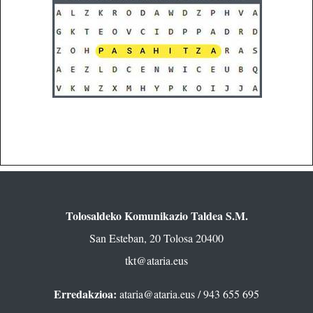
Tolosaldeko Komunikazio Taldea S.M.
San Esteban, 20 Tolosa 20400
tkt@ataria.eus
Erredakzioa:
ataria@ataria.eus
/ 943 655 695