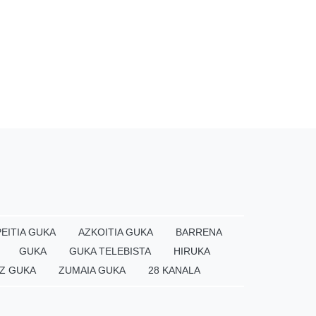
EITIA GUKA
AZKOITIA GUKA
BARRENA
GUKA
GUKA TELEBISTA
HIRUKA
Z GUKA
ZUMAIA GUKA
28 KANALA