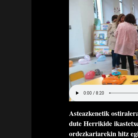
Asteazkenetik ostiraler
dute Herrikide ikastetxe
ordezkariarekin hitz eg