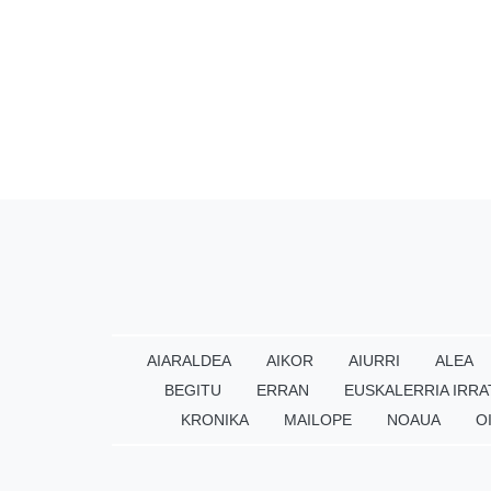
AIARALDEA
AIKOR
AIURRI
ALEA
BEGITU
ERRAN
EUSKALERRIA IRRA
KRONIKA
MAILOPE
NOAUA
O