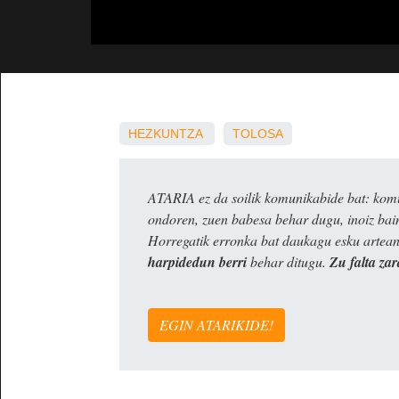
HEZKUNTZA
TOLOSA
ATARIA ez da soilik komunikabide bat: komun
ondoren, zuen babesa behar dugu, inoiz ba
Horregatik erronka bat daukagu esku artea
harpidedun berri
behar ditugu.
Zu falta zar
EGIN ATARIKIDE!