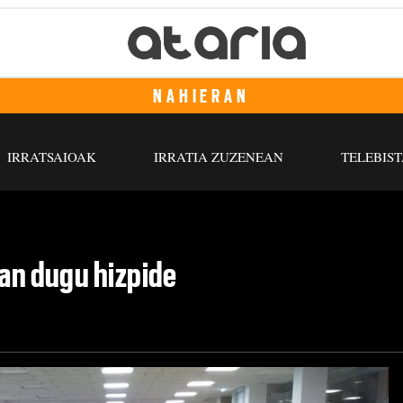
NAHIERAN
IRRATSAIOAK
IRRATIA ZUZENEAN
TELEBIST
zan dugu hizpide