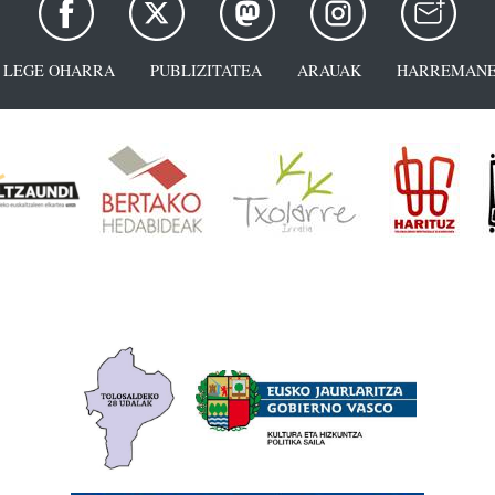
LEGE OHARRA
PUBLIZITATEA
ARAUAK
HARREMANE