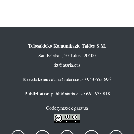
Tolosaldeko Komunikazio Taldea S.M.
San Esteban, 20 Tolosa 20400
tkt@ataria.eus
Erredakzioa:
ataria@ataria.eus
/ 943 655 695
Publizitatea:
publi@ataria.eus
/ 661 678 818
Codesyntaxek garatua