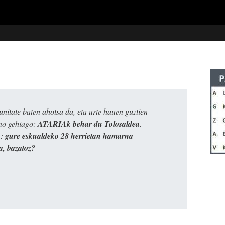
itate baten ahotsa da, eta urte hauen guztien
ino gehiago:
ATARIAk behar du Tolosaldea
.
n:
gure eskualdeko 28 herrietan hamarna
a, bazatoz?