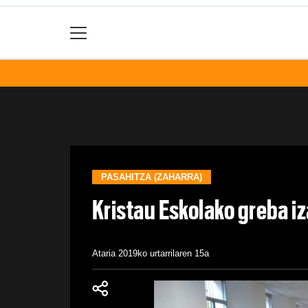
PASAHITZA (ZAHARRA)
Kristau Eskolako greba i
Ataria
2019ko urtarrilaren 15a