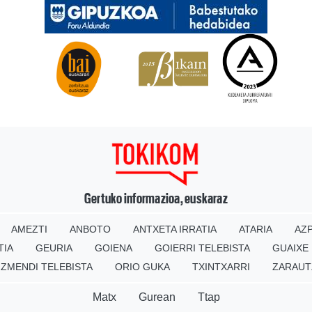
Gertuko informazioa, euskaraz
AMEZTI
ANBOTO
ANTXETA IRRATIA
ATARIA
AZP
TIA
GEURIA
GOIENA
GOIERRI TELEBISTA
GUAIXE
IZMENDI TELEBISTA
ORIO GUKA
TXINTXARRI
ZARAUT
Matx
Gurean
Ttap