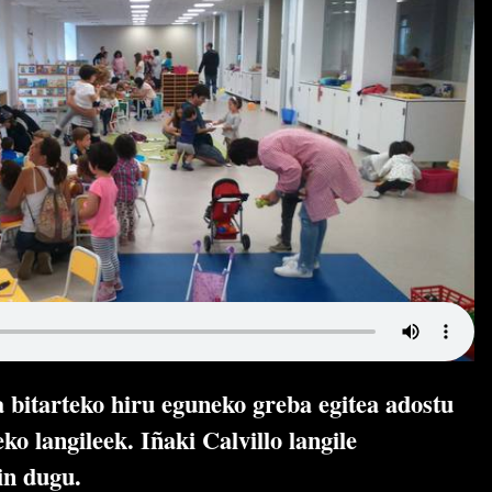
a bitarteko hiru eguneko greba egitea adostu
ko langileek. Iñaki Calvillo langile
in dugu.