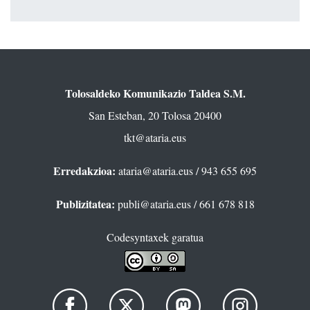
Tolosaldeko Komunikazio Taldea S.M.
San Esteban, 20 Tolosa 20400
tkt@ataria.eus
Erredakzioa:
ataria@ataria.eus
/ 943 655 695
Publizitatea:
publi@ataria.eus
/ 661 678 818
Codesyntaxek garatua