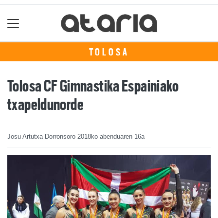
TOLOSA
Tolosa CF Gimnastika Espainiako
txapeldunorde
Josu Artutxa Dorronsoro
2018ko abenduaren 16a