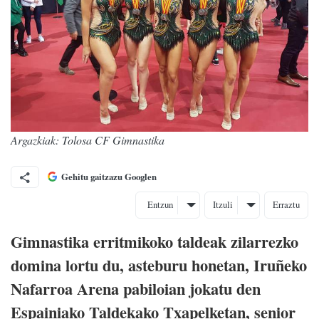
Argazkiak: Tolosa CF Gimnastika
Gehitu gaitzazu Googlen
Entzun
Itzuli
Erraztu
Gimnastika erritmikoko taldeak zilarrezko
domina lortu du, asteburu honetan, Iruñeko
Nafarroa Arena pabiloian jokatu den
Espainiako Taldekako Txapelketan, senior