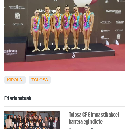
KIROLA
TOLOSA
Erlazionatuak
Tolosa CF Gimnastikakoei
harrera egin diete