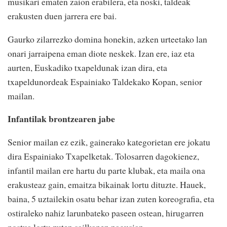
musikari ematen zaion erabilera, eta noski, taldeak
erakusten duen jarrera ere bai.
Gaurko zilarrezko domina honekin, azken urteetako lan
onari jarraipena eman diote neskek. Izan ere, iaz eta
aurten, Euskadiko txapeldunak izan dira, eta
txapeldunordeak Espainiako Taldekako Kopan, senior
mailan.
Infantilak brontzearen jabe
Senior mailan ez ezik, gainerako kategorietan ere jokatu
dira Espainiako Txapelketak. Tolosarren dagokienez,
infantil mailan ere hartu du parte klubak, eta maila ona
erakusteaz gain, emaitza bikainak lortu dituzte. Hauek,
baina, 5 uztailekin osatu behar izan zuten koreografia, eta
ostiraleko nahiz larunbateko paseen ostean, hirugarren
postua lortu zuten sailkapen nagusian.