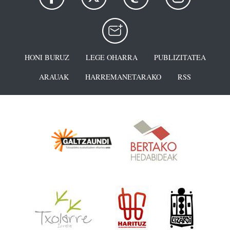
HONI BURUZ
LEGE OHARRA
PUBLIZITATEA
ARAUAK
HARREMANETARAKO
RSS