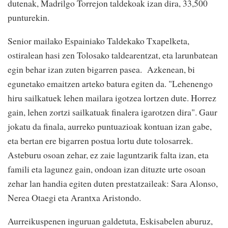
dutenak, Madrilgo Torrejon taldekoak izan dira, 33,500
punturekin.
Senior mailako Espainiako Taldekako Txapelketa,
ostiralean hasi zen Tolosako taldearentzat, eta larunbatean
egin behar izan zuten bigarren pasea. Azkenean, bi
egunetako emaitzen arteko batura egiten da. "Lehenengo
hiru sailkatuek lehen mailara igotzea lortzen dute. Horrez
gain, lehen zortzi sailkatuak finalera igarotzen dira". Gaur
jokatu da finala, aurreko puntuazioak kontuan izan gabe,
eta bertan ere bigarren postua lortu dute tolosarrek.
Asteburu osoan zehar, ez zaie laguntzarik falta izan, eta
famili eta lagunez gain, ondoan izan dituzte urte osoan
zehar lan handia egiten duten prestatzaileak: Sara Alonso,
Nerea Otaegi eta Arantxa Aristondo.
Aurreikuspenen inguruan galdetuta, Eskisabelen aburuz,