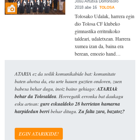
Josu Artutxa Dorronsoro
2018 abe 16
TOLOSA
Tolosako Udalak, harrera egin
dio Tolosa CF klubeko
gimnastika erritmikoko
taldeari, udaletxean. Harrera
xumea izan da, baina era
berean, emozio hand…
ATARIA ez da soilik komunikabide bat: komunitate
baten ahotsa da, eta urte hauen guztien ondoren, zuen
babesa behar dugu, inoiz baino gehiago:
ATARIAk
behar du Tolosaldea
. Horregatik erronka bat daukagu
esku artean:
gure eskualdeko 28 herrietan hamarna
harpidedun berri
behar ditugu.
Zu falta zara, bazatoz?
EGIN ATARIKIDE!