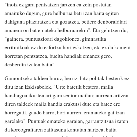
"inoiz ez gara pentsatzen jartzen ea zein postutan
amaituko dugun, gure helburua beti izan baita egiten
dakiguna plazaratzea eta gozatzea, betiere denboraldiari
amaiera on bat emateko helburuarekin". Eta gehitzen du,
"gainera, puntuazioari dagokionez, gimnastika
erritmikoak ez du esfortzu hori eskatzen, eta ez da komeni
horretan pentsatzea, buelta handiak emanez gero,
desberdin izaten baita".
Gainontzeko taldeei buruz, berriz, hitz politak besterik ez
ditu izan Eskisabelek. "Urte batetik bestera, maila
handiagoa ikusten ari gara senior mailan; aurrean aritzen
diren taldeek maila handia erakutsi dute eta batez ere
horregatik gaude harro, hori aurrera eramateko gai izan
garelako". Puntuak emateko garaian, garrantzitsua izaten
da koreografiaren zailtasuna kontutan hartzea, baita