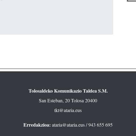
Tolosaldeko Komunikazio Taldea S.M.
San Esteban, 20 Tolosa 20400
tkt@ataria.eus
Erredakzioa:
ataria@ataria.eus
/ 943 655 695