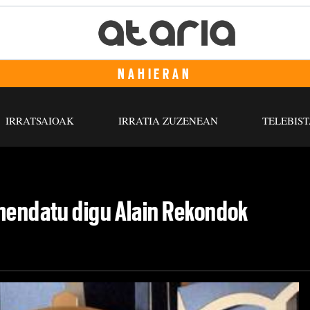
NAHIERAN
IRRATSAIOAK
IRRATIA ZUZENEAN
TELEBIST
omendatu digu Alain Rekondok