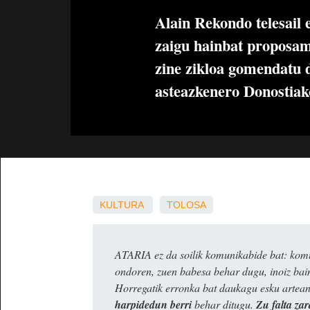
Alain Rekondo telesail
zaigu hainbat proposa
zine zikloa gomendatu 
asteazkenero Donostiak
KULTURA
TOLOSA
ATARIA ez da soilik komunikabide bat: komun
ondoren, zuen babesa behar dugu, inoiz ba
Horregatik erronka bat daukagu esku artea
harpidedun berri
behar ditugu.
Zu falta zar