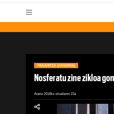
PASAHITZA (ZAHARRA)
Nosferatu zine zikloa g
Ataria
2018ko otsailaren 23a