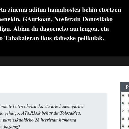
 eta zinema aditua hamabostea behin etortzen
menekin. GAurkoan, Nosferatu Donostiako
digu. Abian da dagoeneko aurtengoa, eta
o Tabakaleran ikus daitezke pelikulak.
itate baten ahotsa da, eta urte hauen guztien
ino gehiago:
ATARIAk behar du Tolosaldea
.
n:
gure eskualdeko 28 herrietan hamarna
a, bazatoz?