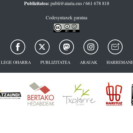
Publizitatea:
publi@ataria.eus
/ 661 678 818
Codesyntaxek garatua
LEGE OHARRA
PUBLIZITATEA
ARAUAK
HARREMANE