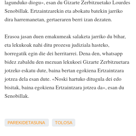
lagunduko diogu», esan du Gizarte Zerbitzuetako Lourdes
Senobillak. Ertzaintzarekin eta abokatu batekin jarriko
dira harremanetan, gertaeraren berri izan dezaten.
Erasoa jasan duen emakumeak salaketa jarriko du bihar,
eta lekukoak nahi ditu prozesu judiziala hasteko,
horregatik egin die dei herritarrei. Dena den, whatsapp
bidez zabaldu den mezuan lekukoei Gizarte Zerbitzuetara
jotzeko eskatu dute, baina bertan egokiena Ertzaintzara
jotzea dela esan dute. «Noski hartuko ditugula dei edo
bisitak, baina egokiena Ertzaintzara jotzea da», esan du
Senobillak.
PAREKIDETASUNA
TOLOSA