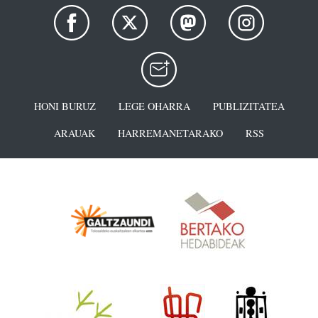
HONI BURUZ
LEGE OHARRA
PUBLIZITATEA
ARAUAK
HARREMANETARAKO
RSS