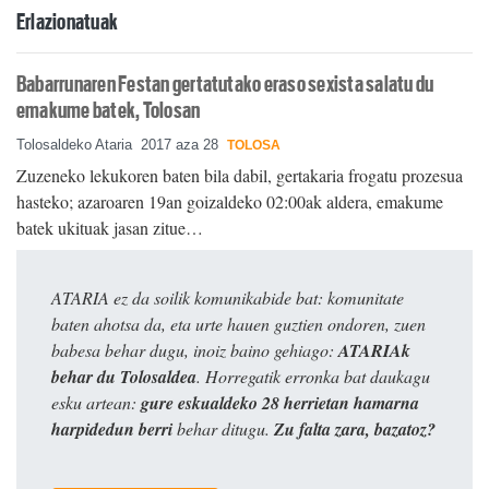
Erlazionatuak
Babarrunaren Festan gertatutako eraso sexista salatu du
emakume batek, Tolosan
Tolosaldeko Ataria
2017 aza 28
TOLOSA
Zuzeneko lekukoren baten bila dabil, gertakaria frogatu prozesua
hasteko; azaroaren 19an goizaldeko 02:00ak aldera, emakume
batek ukituak jasan zitue…
ATARIA ez da soilik komunikabide bat: komunitate
baten ahotsa da, eta urte hauen guztien ondoren, zuen
babesa behar dugu, inoiz baino gehiago:
ATARIAk
behar du Tolosaldea
. Horregatik erronka bat daukagu
esku artean:
gure eskualdeko 28 herrietan hamarna
harpidedun berri
behar ditugu.
Zu falta zara, bazatoz?