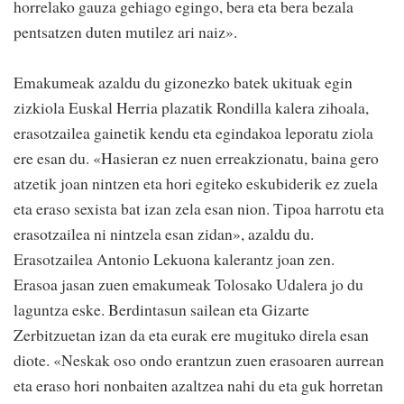
horrelako gauza gehiago egingo, bera eta bera bezala
pentsatzen duten mutilez ari naiz».
Emakumeak azaldu du gizonezko batek ukituak egin
zizkiola Euskal Herria plazatik Rondilla kalera zihoala,
erasotzailea gainetik kendu eta egindakoa leporatu ziola
ere esan du. «Hasieran ez nuen erreakzionatu, baina gero
atzetik joan nintzen eta hori egiteko eskubiderik ez zuela
eta eraso sexista bat izan zela esan nion. Tipoa harrotu eta
erasotzailea ni nintzela esan zidan», azaldu du.
Erasotzailea Antonio Lekuona kalerantz joan zen.
Erasoa jasan zuen emakumeak Tolosako Udalera jo du
laguntza eske. Berdintasun sailean eta Gizarte
Zerbitzuetan izan da eta eurak ere mugituko direla esan
diote. «Neskak oso ondo erantzun zuen erasoaren aurrean
eta eraso hori nonbaiten azaltzea nahi du eta guk horretan