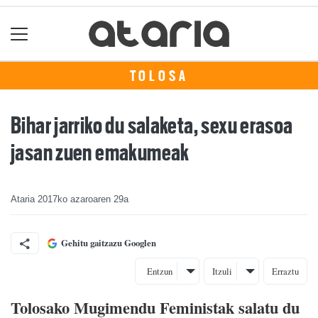
TOLOSA
Bihar jarriko du salaketa, sexu erasoa
jasan zuen emakumeak
Ataria
2017ko azaroaren 29a
Gehitu gaitzazu Googlen
Entzun
Itzuli
Erraztu
Tolosako Mugimendu Feministak salatu du