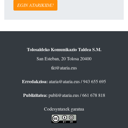
EGIN ATARIKIDE!
Tolosaldeko Komunikazio Taldea S.M.
San Esteban, 20 Tolosa 20400
tkt@ataria.eus
Erredakzioa:
ataria@ataria.eus
/ 943 655 695
Publizitatea:
publi@ataria.eus
/ 661 678 818
Codesyntaxek garatua