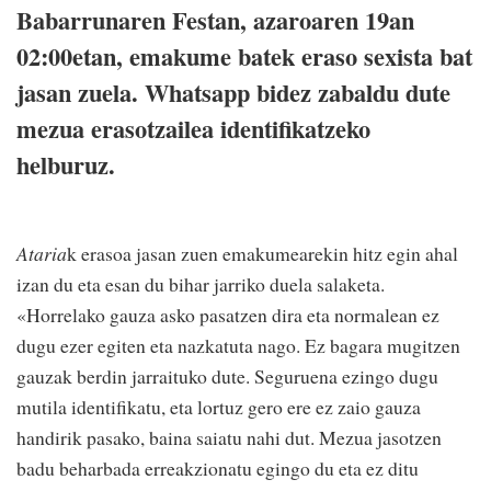
Babarrunaren Festan, azaroaren 19an
02:00etan, emakume batek eraso sexista bat
jasan zuela. Whatsapp bidez zabaldu dute
mezua erasotzailea identifikatzeko
helburuz.
Ataria
k erasoa jasan zuen emakumearekin hitz egin ahal
izan du eta esan du bihar jarriko duela salaketa.
«Horrelako gauza asko pasatzen dira eta normalean ez
dugu ezer egiten eta nazkatuta nago. Ez bagara mugitzen
gauzak berdin jarraituko dute. Seguruena ezingo dugu
mutila identifikatu, eta lortuz gero ere ez zaio gauza
handirik pasako, baina saiatu nahi dut. Mezua jasotzen
badu beharbada erreakzionatu egingo du eta ez ditu