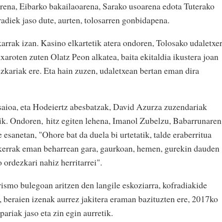
rena, Eibarko bakailaoarena, Sarako usoarena edota Tuterako
adiek jaso dute, aurten, tolosarren gonbidapena.
arrak izan. Kasino elkartetik atera ondoren, Tolosako udaletxe
txaroten zuten Olatz Peon alkatea, baita ekitaldia ikustera joan
ezkariak ere. Eta hain zuzen, udaletxean bertan eman dira
 saioa, eta Hodeiertz abesbatzak, David Azurza zuzendariak
enik. Ondoren, hitz egiten lehena, Imanol Zubelzu, Babarrunaren
 esanetan, "Ohore bat da duela bi urtetatik, talde eraberritua
eskerrak eman beharrean gara, gaurkoan, hemen, gurekin dauden
 ordezkari nahiz herritarrei".
rismo bulegoan aritzen den langile eskoziarra, kofradiakide
, beraien izenak aurrez jakitera eraman bazituzten ere, 2017ko
ariak jaso eta zin egin aurretik.