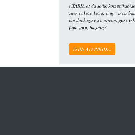
ATARIA ez da soilik komunikabide 
zuen babesa behar dugu, inoiz ba
bat daukagu esku artean:
gure es
falta zara, bazatoz?
EGIN ATARIKIDE!