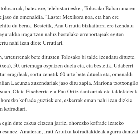
tolosarrak, batez ere, telebistari esker, Tolosako Babarrunaren
 jaso du omenaldia. "Laster Mexikora noa, eta han ere
hitu du berak. Bestetik, Ana Urrutia bizkaitarra ere izendatu
eguraldia iragartzen nahiz bestelako erreportajeak egiten
rtu nahi izan diote Urrutiari.
, urteurrenak bete dituzten Tolosako bi talde izendatu dituzte.
xea), 50. urtemuga ospatzen duela eta, eta bestetik, Udaberri
r eragileak, sortu zenetik 60 urte bete dituela eta, omenaldi
lian Lacunza zuzendariak jaso ditu zapia, Mariona txotxongil
suan, Olaia Etxeberria eta Pau Ortiz dantzariak eta taldekideak
Ohorezko kofrade guztiek ere, eskerrak eman nahi izan dizkie
n kofradiari.
 egin dute eskua eltzean jarriz, ohorezko kofrade izateko
a esanez. Amaieran, Irati Artutxa kofradiakideak agurra dantza