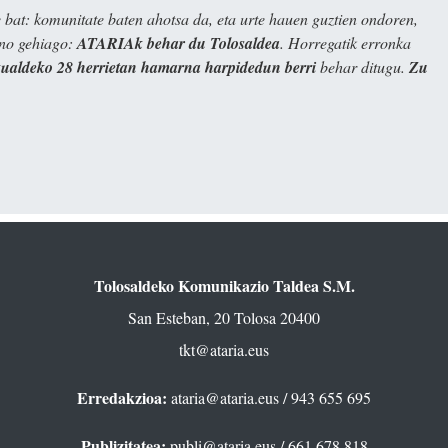
bat: komunitate baten ahotsa da, eta urte hauen guztien ondoren,
ino gehiago:
ATARIAk behar du Tolosaldea
. Horregatik erronka
kualdeko 28 herrietan hamarna harpidedun berri
behar ditugu.
Zu
Tolosaldeko Komunikazio Taldea S.M.
San Esteban, 20 Tolosa 20400
tkt@ataria.eus
Erredakzioa:
ataria@ataria.eus
/ 943 655 695
Publizitatea:
publi@ataria.eus
/ 661 678 818