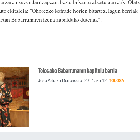
urzaren zuzendaritzapean, beste bi kantu abestu aurretik. Olatz
te ekitaldia: "Ohorezko kofrade horien bitartez, lagun berriak
anetan Babarrunaren izena zabalduko dutenak".
Tolosako Babarrunaren kapitulu berria
Josu Artutxa Dorronsoro
2017 aza 12
TOLOSA