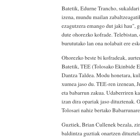
Batetik, Edurne Trancho, sukaldari 
izena, mundu mailan zabaltzeagatik
ezagutzera emango dut jaki hau", ge
dute ohorezko kofrade. Telebistan, 
burututako lan ona nolabait ere eske
Ohorezko beste bi kofradeak, aurten
Batetik, TEE (Tolosako Ekinbide Et
Dantza Taldea. Modu honetara, kultu
xumea jaso du. TEE-ren izenean, Ju
eta babarrun zakua. Udaberriren ka
izan dira opariak jaso dituztenak. 
Tolosari nahiz bertako Babarrunare
Guztiek, Brian Cullenek bezala, zin
baldintza guztiak onartzen dituztel