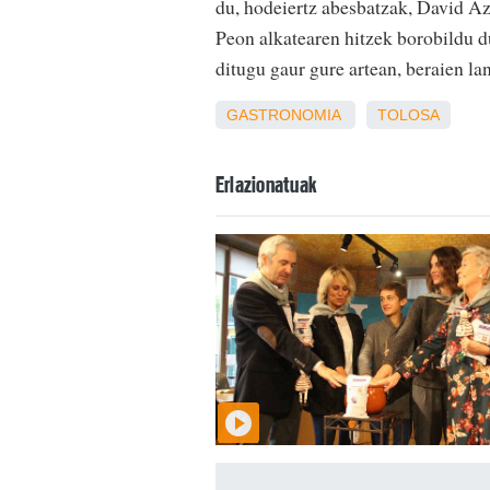
du, hodeiertz abesbatzak, David Az
Peon alkatearen hitzek borobildu du
ditugu gaur gure artean, beraien l
GASTRONOMIA
TOLOSA
Erlazionatuak