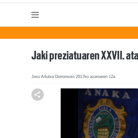
Jaki preziatuaren XXVII. at
Josu Artutxa Dorronsoro
2017ko azaroaren 12a