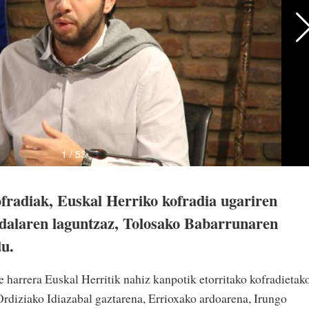
fradiak, Euskal Herriko kofradia ugariren
Udalaren laguntzaz, Tolosako Babarrunaren
u.
 harrera Euskal Herritik nahiz kanpotik etorritako kofradietak
 Ordiziako Idiazabal gaztarena, Errioxako ardoarena, Irungo