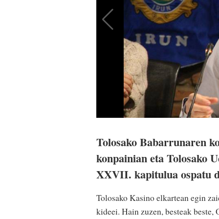
Tolosako Babarrunaren ko
konpainian eta Tolosako 
XXVII. kapitulua ospatu d
Tolosako Kasino elkartean egin zaie
kideei. Hain zuzen, besteak beste,