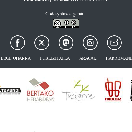
Codesyntaxek garatua
LEGE OHARRA
PUBLIZITATEA
ARAUAK
HARREMANE