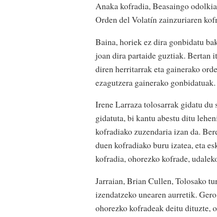
Anaka kofradia, Beasaingo odolkia
Orden del Volatín zainzuriaren kofr
Baina, horiek ez dira gonbidatu bak
joan dira partaide guztiak. Bertan i
diren herritarrak eta gainerako ord
ezagutzera gainerako gonbidatuak.
Irene Larraza tolosarrak gidatu du
gidatuta, bi kantu abestu ditu leh
kofradiako zuzendaria izan da. Bere
duen kofradiako buru izatea, eta 
kofradia, ohorezko kofrade, udaleko
Jarraian, Brian Cullen, Tolosako tu
izendatzeko unearen aurretik. Gero
ohorezko kofradeak deitu dituzte, op