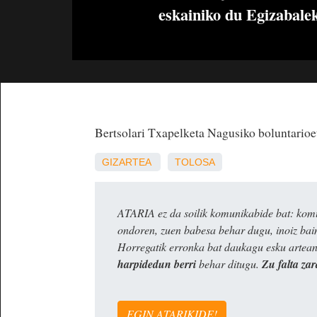
eskainiko du Egizabale
Bertsolari Txapelketa Nagusiko boluntarioe
GIZARTEA
TOLOSA
ATARIA ez da soilik komunikabide bat: komun
ondoren, zuen babesa behar dugu, inoiz ba
Horregatik erronka bat daukagu esku artea
harpidedun berri
behar ditugu.
Zu falta zar
EGIN ATARIKIDE!