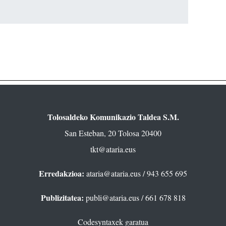
Tolosaldeko Komunikazio Taldea S.M.
San Esteban, 20 Tolosa 20400
tkt@ataria.eus
Erredakzioa:
ataria@ataria.eus
/ 943 655 695
Publizitatea:
publi@ataria.eus
/ 661 678 818
Codesyntaxek garatua