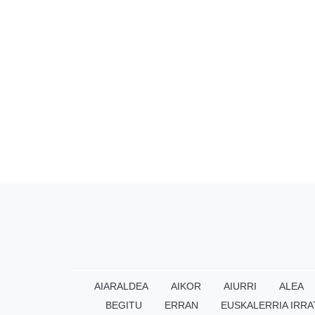
AIARALDEA
AIKOR
AIURRI
ALEA
BEGITU
ERRAN
EUSKALERRIA IRRA