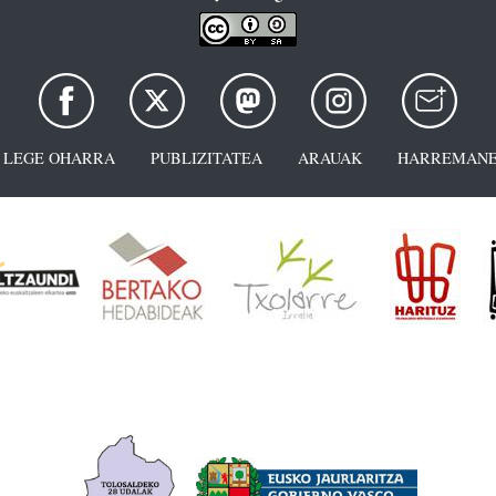
LEGE OHARRA
PUBLIZITATEA
ARAUAK
HARREMANE