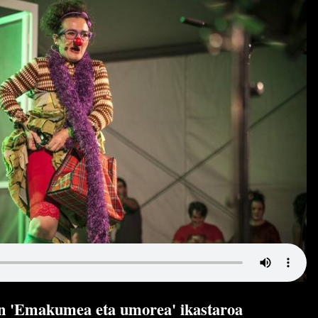
an 'Emakumea eta umorea' ikastaroa