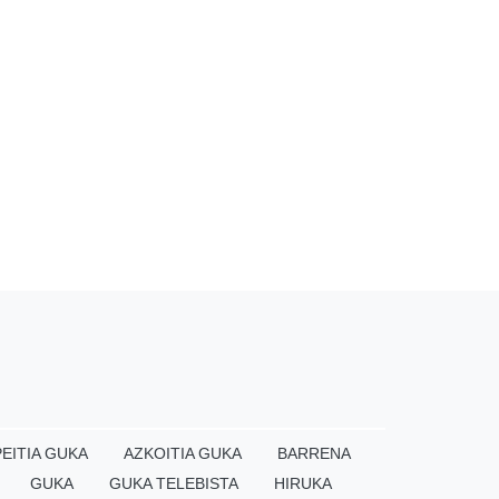
EITIA GUKA
AZKOITIA GUKA
BARRENA
GUKA
GUKA TELEBISTA
HIRUKA