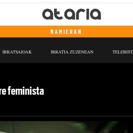
NAHIERAN
IRRATSAIOAK
IRRATIA ZUZENEAN
TELEBIST
re feminista