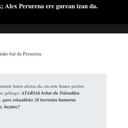
k; Alex Perurena ere gurean izan da.
tako bat da Perurena.
itate baten ahotsa da, eta urte hauen guztien
ino gehiago:
ATARIAk behar du Tolosaldea
.
n:
gure eskualdeko 28 herrietan hamarna
a, bazatoz?