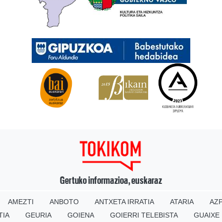
Gertuko informazioa, euskaraz
AMEZTI
ANBOTO
ANTXETA IRRATIA
ATARIA
AZP
TIA
GEURIA
GOIENA
GOIERRI TELEBISTA
GUAIXE