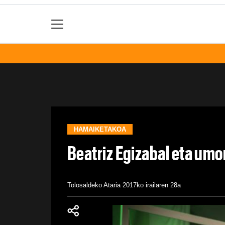
HAMAIKETAKOA
Beatriz Egizabal eta umo
Tolosaldeko Ataria
2017ko irailaren 28a